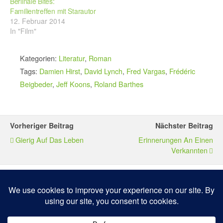
Berlinale Bites:
Familientreffen mit Starautor
12. Februar 2014
In "Film"
Kategorien:
Literatur
,
Roman
Tags:
Damien Hirst
,
David Lynch
,
Fred Vargas
,
Frédéric
Beigbeder
,
Jeff Koons
,
Roland Barthes
Vorheriger Beitrag
Nächster Beitrag
Gierig Auf Das Leben
Erinnerungen An Einen
Verkannten
Zum Seitenanfang
Mobil
Desktop