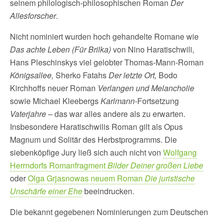
seinem philologisch-philosophischen Roman
Der
Allesforscher
.
Nicht nominiert wurden hoch gehandelte Romane wie
Das achte Leben (Für Brilka)
von Nino Haratischwili,
Hans Pleschinskys viel gelobter Thomas-Mann-Roman
Königsallee,
Sherko Fatahs
Der letzte Ort,
Bodo
Kirchhoffs neuer Roman
Verlangen und Melancholie
sowie Michael Kleebergs
Karlmann
-Fortsetzung
Vaterjahre
– das war alles andere als zu erwarten.
Insbesondere Haratischwilis Roman gilt als Opus
Magnum und Solitär des Herbstprogramms. Die
siebenköpfige Jury ließ sich auch nicht von
Wolfgang
Herrndorfs Romanfragment
Bilder Deiner großen Liebe
oder
Olga Grjasnowas neuem Roman
Die juristische
Unschärfe einer Ehe
beeindrucken.
Die bekannt gegebenen Nominierungen zum Deutschen