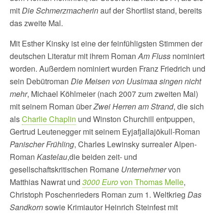
mit
Die Schmerzmacherin
auf der Shortlist stand, bereits
das zweite Mal.
Mit Esther Kinsky ist eine der feinfühligsten Stimmen der
deutschen Literatur mit ihrem Roman
Am Fluss
nominiert
worden. Außerdem nominiert wurden Franz Friedrich und
sein Debütroman
Die Meisen von Uusimaa singen nicht
mehr
, Michael Köhlmeier (nach 2007 zum zweiten Mal)
mit seinem Roman über
Zwei Herren am Strand
, die sich
als
Charlie Chaplin
und Winston Churchill entpuppen,
Gertrud Leutenegger mit seinem Eyjafjallajökull-Roman
Panischer Frühling
, Charles Lewinsky surrealer Alpen-
Roman
Kastelau
,die beiden zeit- und
gesellschaftskritischen Romane
Unternehmer
von
Matthias Nawrat und
3000 Euro
von Thomas Melle
,
Christoph Poschenrieders Roman zum 1. Weltkrieg
Das
Sandkorn
sowie Krimiautor Heinrich Steinfest mit