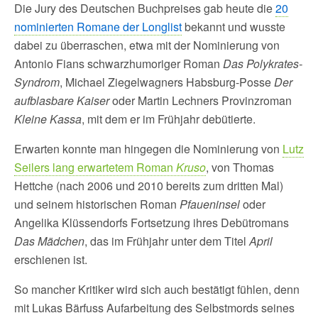
Die Jury des Deutschen Buchpreises gab heute die
20
nominierten Romane der Longlist
bekannt und wusste
dabei zu überraschen, etwa mit der Nominierung von
Antonio Fians schwarzhumoriger Roman
Das Polykrates-
Syndrom
, Michael Ziegelwagners Habsburg-Posse
Der
aufblasbare Kaiser
oder Martin Lechners Provinzroman
Kleine Kassa
, mit dem er im Frühjahr debütierte.
Erwarten konnte man hingegen die Nominierung von
Lutz
Seilers lang erwartetem Roman
Kruso
, von Thomas
Hettche (nach 2006 und 2010 bereits zum dritten Mal)
und seinem historischen Roman
Pfaueninsel
oder
Angelika Klüssendorfs Fortsetzung ihres Debütromans
Das Mädchen
, das im Frühjahr unter dem Titel
April
erschienen ist.
So mancher Kritiker wird sich auch bestätigt fühlen, denn
mit Lukas Bärfuss Aufarbeitung des Selbstmords seines