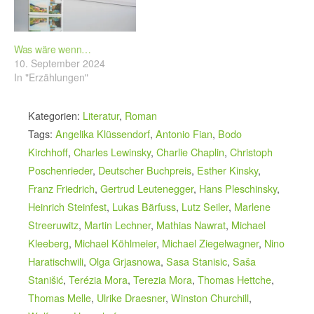
Was wäre wenn…
10. September 2024
In "Erzählungen"
Kategorien:
Literatur
,
Roman
Tags:
Angelika Klüssendorf
,
Antonio Fian
,
Bodo
Kirchhoff
,
Charles Lewinsky
,
Charlie Chaplin
,
Christoph
Poschenrieder
,
Deutscher Buchpreis
,
Esther Kinsky
,
Franz Friedrich
,
Gertrud Leutenegger
,
Hans Pleschinsky
,
Heinrich Steinfest
,
Lukas Bärfuss
,
Lutz Seiler
,
Marlene
Streeruwitz
,
Martin Lechner
,
Mathias Nawrat
,
Michael
Kleeberg
,
Michael Köhlmeier
,
Michael Ziegelwagner
,
Nino
Haratischwili
,
Olga Grjasnowa
,
Sasa Stanisic
,
Saša
Stanišić
,
Terézia Mora
,
Terezia Mora
,
Thomas Hettche
,
Thomas Melle
,
Ulrike Draesner
,
Winston Churchill
,