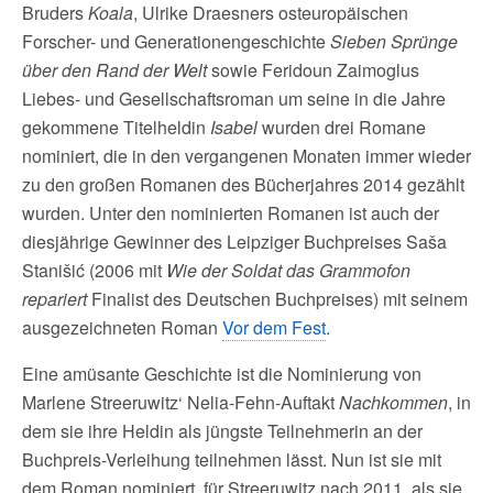
Bruders
Koala
, Ulrike Draesners osteuropäischen
Forscher- und Generationengeschichte
Sieben Sprünge
über den Rand der Welt
sowie Feridoun Zaimoglus
Liebes- und Gesellschaftsroman um seine in die Jahre
gekommene Titelheldin
Isabel
wurden drei Romane
nominiert, die in den vergangenen Monaten immer wieder
zu den großen Romanen des Bücherjahres 2014 gezählt
wurden. Unter den nominierten Romanen ist auch der
diesjährige Gewinner des Leipziger Buchpreises Saša
Stanišić (2006 mit
Wie der Soldat das Grammofon
repariert
Finalist des Deutschen Buchpreises) mit seinem
ausgezeichneten Roman
Vor dem Fest
.
Eine amüsante Geschichte ist die Nominierung von
Marlene Streeruwitz‘ Nelia-Fehn-Auftakt
Nachkommen
, in
dem sie ihre Heldin als jüngste Teilnehmerin an der
Buchpreis-Verleihung teilnehmen lässt. Nun ist sie mit
dem Roman nominiert, für Streeruwitz nach 2011, als sie