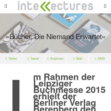
»Bücher, Die Niemand Erwartet«
I
Teilen
Tweet
Anpinnen
Mail
SMS
m Rahmen der
Leipziger
Buchmesse 2015
erhielt der
Berliner Verlag
Berenberg den