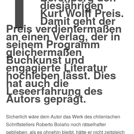
diesjährigen
Kurt Wolff Preis.
Damit geht der
Preis verdientermaßen
an einen Verlag, der in
seinem Programm
gleichermaßen
Buchkunst und
engagierte Literatur
hochleben lässt. Dies
hat auch die
Leseerfahrung des
Autors geprägt.
Sicherlich wäre dem Autor das Werk des chilenischen
Schriftstellers Roberto Bolaño noch rätselhafter
geblieben, als es ohnehin bleibt, hätte er nicht zeitgleich