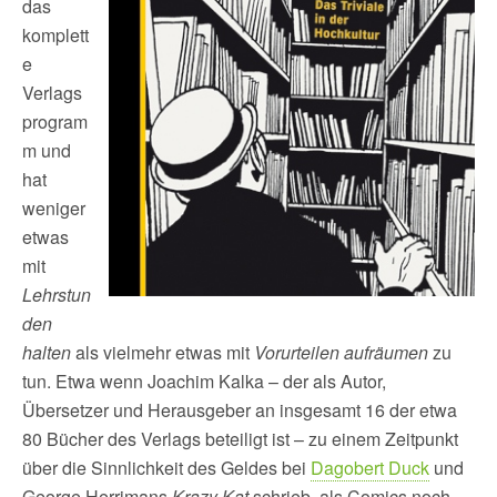
das
komplett
e
Verlags
program
m und
hat
weniger
etwas
mit
Lehrstun
den
halten
als vielmehr etwas mit
Vorurteilen aufräumen
zu
tun. Etwa wenn Joachim Kalka – der als Autor,
Übersetzer und Herausgeber an insgesamt 16 der etwa
80 Bücher des Verlags beteiligt ist – zu einem Zeitpunkt
über die Sinnlichkeit des Geldes bei
Dagobert Duck
und
George Herrimans
Krazy Kat
schrieb, als Comics noch