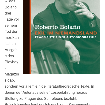
w, das
Bolaño
drei
Tage vor
seinem
Tod der
mexikan
ischen
Ausgab
e des
Playboy
-
Magazin
s gab,
sondern vor allem einige literaturtheoretische Texte, in
denen der Autor aus seiner Leseerfahrung heraus
Stellung zu Fragen des Schreibens bezieht.
Beispielsweise fragt er sich nach dem Zusammenhang