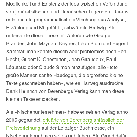
Möglichkeit und Existenz der idealtypischen Verbindung
von journalistischen und literarischen Tugenden. Daraus
entstehe die programmatische »Mischung aus Analyse,
Erzählung und Mitgefühl«, schwärmte Hartwig. Sie
untersetzte diese These mit Autoren wie George
Brandes, John Maynard Keynes, Léon Blum und Eugeni
Xammar, man könnte diesen aber problemlos noch Ben
Hecht, Gilbert K. Chesterton, Jean Giraudoux, Paul
Léautaud oder Claude Simon hinzufügen, alle »tote
große Männer, sanfte Haudegen, die ergreifend kleine
Texte geschrieben haben«, wie es Hartwig ausdrückte.
Dank Heinrich von Berenbergs Verlag kann man diese
kleinen Texte entdecken.
Als »Nischenunternehmen« habe er seinen Verlag anno
2005 gegründet,
erklärte von Berenberg anlässlich der
Preisverleihung
auf der Leipziger Buchmesse, ein
Nischenunternehmen sei es geblieben. Ein Grund dafür