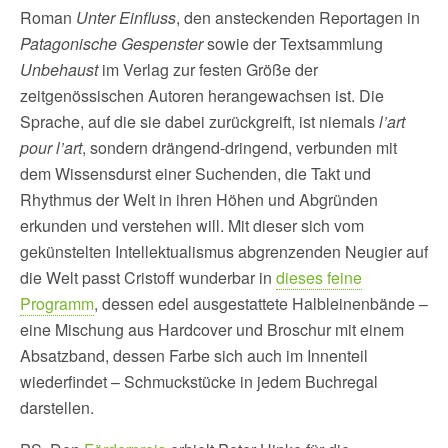
Roman
Unter Einfluss
, den ansteckenden Reportagen in
Patagonische Gespenster
sowie der Textsammlung
Unbehaust
im Verlag zur festen Größe der
zeitgenössischen Autoren herangewachsen ist. Die
Sprache, auf die sie dabei zurückgreift, ist niemals
l’art
pour l’art
, sondern drängend-dringend, verbunden mit
dem Wissensdurst einer Suchenden, die Takt und
Rhythmus der Welt in ihren Höhen und Abgründen
erkunden und verstehen will. Mit dieser sich vom
gekünstelten Intellektualismus abgrenzenden Neugier auf
die Welt passt Cristoff wunderbar in
dieses feine
Programm
, dessen edel ausgestattete Halbleinenbände –
eine Mischung aus Hardcover und Broschur mit einem
Absatzband, dessen Farbe sich auch im Innenteil
wiederfindet – Schmuckstücke in jedem Buchregal
darstellen.