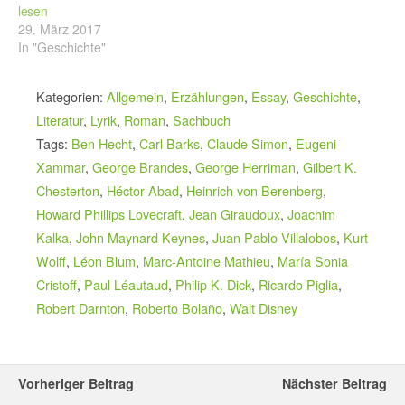
lesen
29. März 2017
In "Geschichte"
Kategorien:
Allgemein
,
Erzählungen
,
Essay
,
Geschichte
,
Literatur
,
Lyrik
,
Roman
,
Sachbuch
Tags:
Ben Hecht
,
Carl Barks
,
Claude Simon
,
Eugeni
Xammar
,
George Brandes
,
George Herriman
,
Gilbert K.
Chesterton
,
Héctor Abad
,
Heinrich von Berenberg
,
Howard Phillips Lovecraft
,
Jean Giraudoux
,
Joachim
Kalka
,
John Maynard Keynes
,
Juan Pablo Villalobos
,
Kurt
Wolff
,
Léon Blum
,
Marc-Antoine Mathieu
,
María Sonia
Cristoff
,
Paul Léautaud
,
Philip K. Dick
,
Ricardo Piglia
,
Robert Darnton
,
Roberto Bolaño
,
Walt Disney
Vorheriger Beitrag
Nächster Beitrag