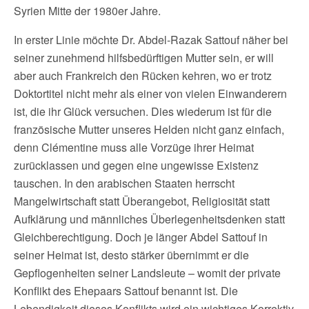
Syrien Mitte der 1980er Jahre.
In erster Linie möchte Dr. Abdel-Razak Sattouf näher bei
seiner zunehmend hilfsbedürftigen Mutter sein, er will
aber auch Frankreich den Rücken kehren, wo er trotz
Doktortitel nicht mehr als einer von vielen Einwanderern
ist, die ihr Glück versuchen. Dies wiederum ist für die
französische Mutter unseres Helden nicht ganz einfach,
denn Clémentine muss alle Vorzüge ihrer Heimat
zurücklassen und gegen eine ungewisse Existenz
tauschen. In den arabischen Staaten herrscht
Mangelwirtschaft statt Überangebot, Religiosität statt
Aufklärung und männliches Überlegenheitsdenken statt
Gleichberechtigung. Doch je länger Abdel Sattouf in
seiner Heimat ist, desto stärker übernimmt er die
Gepflogenheiten seiner Landsleute – womit der private
Konflikt des Ehepaars Sattouf benannt ist. Die
Lebendigkeit dieses Konflikts wird ein wichtiges Korrektiv