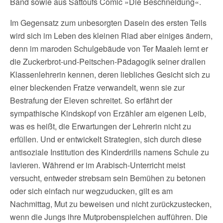
Band sowie aus Sattoufs Comic »Die Beschneidung«.
Im Gegensatz zum unbesorgten Dasein des ersten Teils
wird sich im Leben des kleinen Riad aber einiges ändern,
denn im maroden Schulgebäude von Ter Maaleh lernt er
die Zuckerbrot-und-Peitschen-Pädagogik seiner drallen
Klassenlehrerin kennen, deren liebliches Gesicht sich zu
einer bleckenden Fratze verwandelt, wenn sie zur
Bestrafung der Eleven schreitet. So erfährt der
sympathische Kindskopf von Erzähler am eigenen Leib,
was es heißt, die Erwartungen der Lehrerin nicht zu
erfüllen. Und er entwickelt Strategien, sich durch diese
antisoziale Institution des Kinderdrills namens Schule zu
lavieren. Während er im Arabisch-Unterricht meist
versucht, entweder strebsam sein Bemühen zu betonen
oder sich einfach nur wegzuducken, gilt es am
Nachmittag, Mut zu beweisen und nicht zurückzustecken,
wenn die Jungs ihre Mutprobenspielchen aufführen. Die