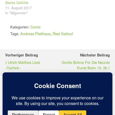
Starke Gefühle
11. August 2017
In "Allgemein"
Kategorien:
Comic
Tags:
Andreas Platthaus
,
Riad Sattouf
Vorheriger Beitrag
Nächster Beitrag
Ulrich Matthes Liest
Große Bühne Für Die Neunte
»Tschick«
Kunst Beim 15. Ilb
Zum Seitenanfang
Mobil
Desktop