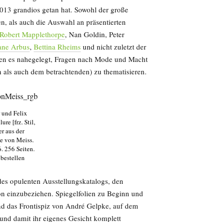
013 grandios getan hat. Sowohl der große
n, als auch die Auswahl an präsentierten
Robert Mapplethorpe
, Nan Goldin, Peter
ane Arbus
,
Bettina Rheims
und nicht zuletzt der
ten es nahegelegt, Fragen nach Mode und Macht
 als auch dem betrachtenden) zu thematisieren.
r und Felix
re [frz. Stil,
er aus der
e von Meiss.
. 256 Seiten.
bestellen
des opulenten Ausstellungskatalogs, den
ion einzubeziehen. Spiegelfolien zu Beginn und
nd das Frontispiz von André Gelpke, auf dem
 und damit ihr eigenes Gesicht komplett