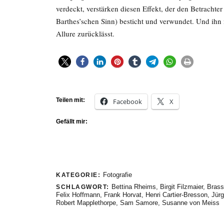
verdeckt, verstärken diesen Effekt, der den Betrachte
Barthes’schen Sinn) besticht und verwundet. Und ihn
Allure zurücklässt.
Teilen mit:
Facebook
X
Gefällt mir:
Fotografie
KATEGORIE:
Bettina Rheims
,
Birgit Filzmaier
,
Brass
SCHLAGWORT:
Felix Hoffmann
,
Frank Horvat
,
Henri Cartier-Bresson
,
Jürg
Robert Mapplethorpe
,
Sam Samore
,
Susanne von Meiss