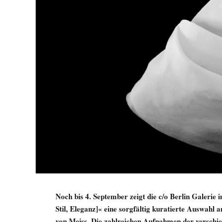
Noch bis 4. September zeigt die c/o Berlin Galerie
Stil, Eleganz]« eine sorgfältig kuratierte Auswahl
von Meiss. Die zahlreichen Aufnahmen der verschie