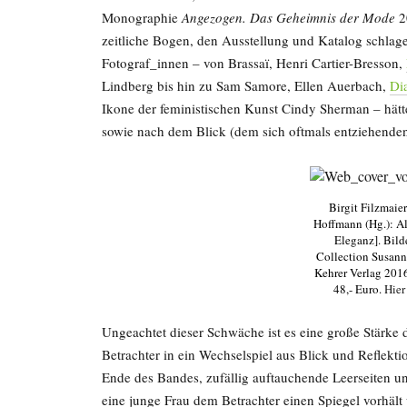
Monographie
Angezogen. Das Geheimnis der Mode
2
zeitliche Bogen, den Ausstellung und Katalog schlage
Fotograf_innen – von Brassaï, Henri Cartier-Bresson,
Lindberg bis hin zu Sam Samore, Ellen Auerbach,
Di
Ikone der feministischen Kunst Cindy Sherman – hät
sowie nach dem Blick (dem sich oftmals entziehenden
Birgit Filzmaie
Hoffmann (Hg.): Allu
Eleganz]. Bild
Collection Susann
Kehrer Verlag 2016
48,- Euro.
Hier
Ungeachtet dieser Schwäche ist es eine große Stärke 
Betrachter in ein Wechselspiel aus Blick und Reflekt
Ende des Bandes, zufällig auftauchende Leerseiten u
eine junge Frau dem Betrachter einen Spiegel vorhält