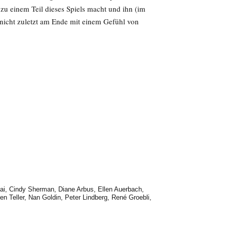
r zu einem Teil dieses Spiels macht und ihn (im
 nicht zuletzt am Ende mit einem Gefühl von
ai
,
Cindy Sherman
,
Diane Arbus
,
Ellen Auerbach
,
en Teller
,
Nan Goldin
,
Peter Lindberg
,
René Groebli
,