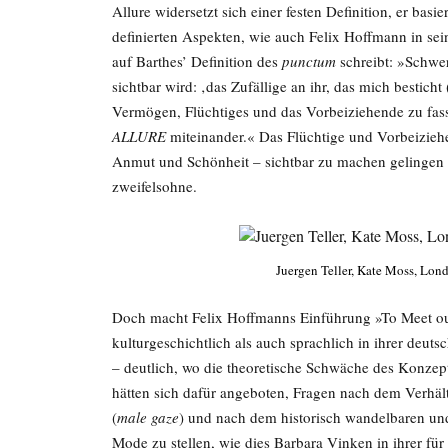
Allure widersetzt sich einer festen Definition, er bas
definierten Aspekten, wie auch Felix Hoffmann in se
auf Barthes’ Definition des
punctum
schreibt: »Schwer
sichtbar wird: ‚das Zufällige an ihr, das mich bestich
Vermögen, Flüchtiges und das Vorbeiziehende zu fasse
ALLURE
miteinander.« Das Flüchtige und Vorbeiziehe
Anmut und Schönheit – sichtbar zu machen gelingen
zweifelsohne.
Juergen Teller, Kate Moss, Lon
Doch macht Felix Hoffmanns Einführung »To Meet ou
kulturgeschichtlich als auch sprachlich in ihrer deut
– deutlich, wo die theoretische Schwäche des Konzept
hätten sich dafür angeboten, Fragen nach dem Verhäl
(
male gaze
) und nach dem historisch wandelbaren un
Mode zu stellen, wie dies Barbara Vinken in ihrer fü