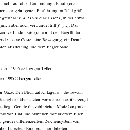
iert mehr auf einer Empfindung als auf genau
iner sehr gelungenen Einführung im Rückgriff
 greifbar ist
ALLURE
eine Essenz, in der etwas
t (mich aber auch verwundet trifft)’ […]. Das
n, verbindet Fotografie und den Begriff der
nde – eine Geste, eine Bewegung, ein Detail,
 der Ausstellung und dem Begleitband
don, 1995 © Juergen Teller
r Gaze. Den Blick aufschlagen« – die sowohl
sch-englisch übersetzten Form durchaus überzeugt
s liegt. Gerade die zahlreichen Modefotografien
tnis von Bild und männlich dominiertem Blick
d gender-differenziertem Zeichensystem von
r den Leipziger Buchpreis nominierten