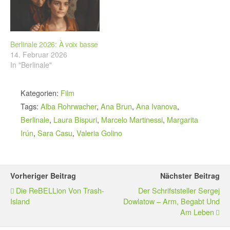
Berlinale 2026: À voix basse
14. Februar 2026
In "Berlinale"
Kategorien:
Film
Tags:
Alba Rohrwacher
,
Ana Brun
,
Ana Ivanova
,
Berlinale
,
Laura Bispuri
,
Marcelo Martinessi
,
Margarita
Irún
,
Sara Casu
,
Valeria Golino
Vorheriger Beitrag
Nächster Beitrag
Die ReBELLion Von Trash-
Der Schrifststeller Sergej
Island
Dowlatow – Arm, Begabt Und
Am Leben