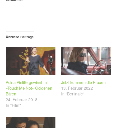
Ähnliche Beiträge
Adina Pintilie gewinnt mit
Jetzt kommen die Frauen
»Touch Me Not« Goldenen
13. Februar 2022
Bären
In "Berlinale"
24. Februar 2018
In "Film"