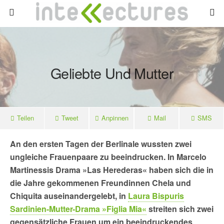
Geliebte Und Mutter
Teilen
Tweet
Anpinnen
Mail
SMS
An den ersten Tagen der Berlinale wussten zwei
ungleiche Frauenpaare zu beeindrucken. In Marcelo
Martinessis Drama »Las Herederas« haben sich die in
die Jahre gekommenen Freundinnen Chela und
Chiquita auseinandergelebt, in
Laura Bispuris
Sardinien-Mutter-Drama »Figlia Mia«
streiten sich zwei
gegensätzliche Frauen um ein beeindruckendes