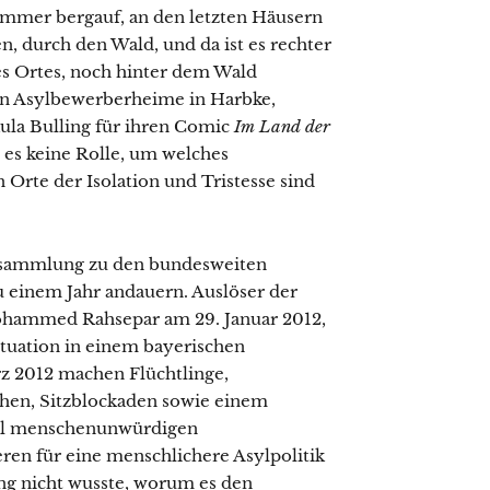
 Immer bergauf, an den letzten Häusern
n, durch den Wald, und da ist es rechter
des Ortes, noch hinter dem Wald
chen Asylbewerberheime in Harbke,
ula Bulling für ihren Comic
Im Land der
t es keine Rolle, um welches
 Orte der Isolation und Tristesse sind
tensammlung zu den bundesweiten
u einem Jahr andauern. Auslöser der
Mohammed Rahsepar am 29. Januar 2012,
Situation in einem bayerischen
z 2012 machen Flüchtlinge,
en, Sitzblockaden sowie einem
eil menschenunwürdigen
en für eine menschlichere Asylpolitik
ng nicht wusste, worum es den