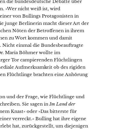
men die bundesdeutsche Debatte über
. »Wer nicht weiß ist, wird
t einer von Bullings Protagonisten in
e junge Berlinerin macht dieser Art der
ichen Nöten der Betroffenen in ihrem
ffenen zu Wort kommen und damit
d. Nicht einmal die Bundesbeauftragte
 Dr. Maria Böhmer wollte im
rger Tor campierenden Flüchtlingen
 mediale Aufmerksamkeit ob des rigiden
en Flüchtlinge brachten eine Anhörung
on und der Frage, wie Flüchtlinge und
chreiben. Sie sagen in
Im Land der
inem Knast« oder »Das bitterste für
 einer verreckt.« Bulling hat ihre eigene
rlebt hat, zurückgestellt, um diejenigen