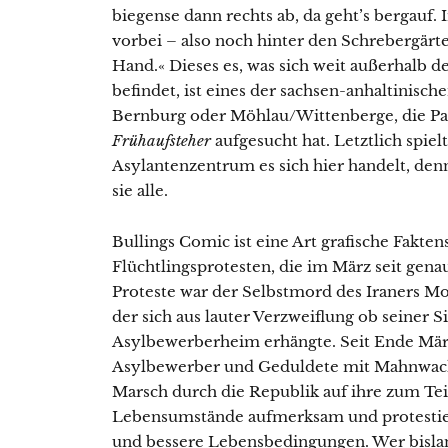
biegense dann rechts ab, da geht’s bergauf.
vorbei – also noch hinter den Schrebergärte
Hand.« Dieses es, was sich weit außerhalb 
befindet, ist eines der sachsen-anhaltinis
Bernburg oder Möhlau/Wittenberge, die Pa
Frühaufsteher
aufgesucht hat. Letztlich spiel
Asylantenzentrum es sich hier handelt, denn
sie alle.
Bullings Comic ist eine Art grafische Fak
Flüchtlingsprotesten, die im März seit gena
Proteste war der Selbstmord des Iraners 
der sich aus lauter Verzweiflung ob seiner 
Asylbewerberheim erhängte. Seit Ende Mär
Asylbewerber und Geduldete mit Mahnwach
Marsch durch die Republik auf ihre zum T
Lebensumstände aufmerksam und protestier
und bessere Lebensbedingungen. Wer bisla