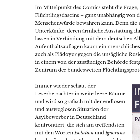
Im Mittelpunkt des Comics steht die Frage
Flüchtlingsdaseins – ganz unabhängig von d
Menschenwürde bewahren kann. Denn die ab
Unterkünfte, deren ärmliche Ausstattung ihr
lassen in Verbindung mit dem deutschen Al
Aufenthaltsauflagen kaum ein menschliches D
auch als Plädoyer gegen die unsägliche Resid
in einem von der zuständigen Behörde festg
Zentrum der bundesweiten Flüchtlingsprote
Immer wieder schaut der
Leserbetrachter in weite leere Räume
und wird so grafisch mit der endlosen
und ausweglosen Situation der
Asylbewerber in Deutschland
konfrontiert, die sich am treffendsten
mit den Worten
Isolation
und
Ignoranz