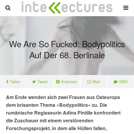
We Are So Fucked: Bodypolitics
Auf Der 68. Berlinale
Teilen
Tweet
Anpinnen
Mail
SMS
Am Ende wenden sich zwei Frauen aus Osteuropa
dem brisanten Thema »Bodypolitics« zu. Die
rumänische Regisseurin Adina Pintilie konfrontiert
die Zuschauer mit einem verstörenden
Forschungsprojekt, in dem alle Hüllen fallen,