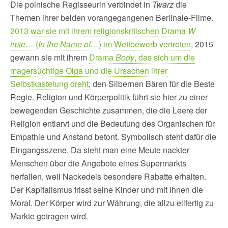
Die polnische Regisseurin verbindet in
Twarz
die
Themen ihrer beiden vorangegangenen Berlinale-Filme.
2013 war sie mit ihrem religionskritischen Drama
W
imie…
(
In the Name of…
) im Wettbewerb vertreten
, 2015
gewann sie mit ihrem
Drama
Body
, das sich um die
magersüchtige Olga und die Ursachen ihrer
Selbstkasteiung dreht
, den Silbernen Bären für die Beste
Regie. Religion und Körperpolitik führt sie hier zu einer
bewegenden Geschichte zusammen, die die Leere der
Religion entlarvt und die Bedeutung des Organischen für
Empathie und Anstand betont. Symbolisch steht dafür die
Eingangsszene. Da sieht man eine Meute nackter
Menschen über die Angebote eines Supermarkts
herfallen, weil Nackedeis besondere Rabatte erhalten.
Der Kapitalismus frisst seine Kinder und mit ihnen die
Moral. Der Körper wird zur Währung, die allzu eilfertig zu
Markte getragen wird.