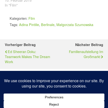
10. Februar 2015
In "Film"
Kategorien:
Film
Tags:
Adina Pintilie
,
Berlinale
,
Małgorzata Szumowska
Vorheriger Beitrag
Nächster Beitrag
Ed Sheeran Doku:
Familienaufstellung Im
Teamwork Makes The Dream
Großmarkt
Work
Zum Seitenanfang
Mobil
Desktop