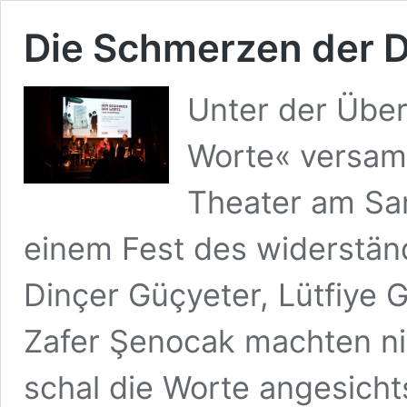
Die Schmerzen der 
Unter der Übe
Worte« versamm
Theater am Sam
einem Fest des widerstän
Dinçer Güçyeter, Lütfiye G
Zafer Şenocak machten nic
schal die Worte angesicht