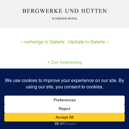
« vorherige in Galerie
nächste in Galerie »
Zum Seitenanfang
Mobil
Desktop