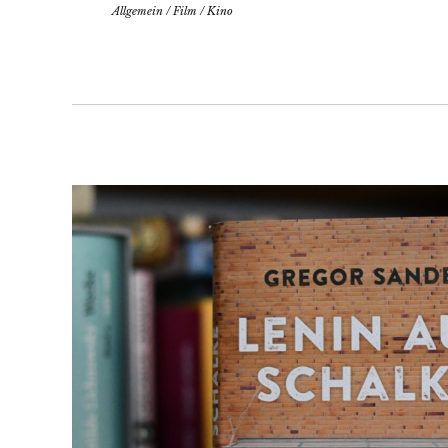
Allgemein
/
Film
/
Kino