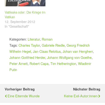
Vatileaks oder: Die Kriege im
Vatikan
12. September 2012
In "Gesellschaft"
Kategorien:
Literatur
,
Roman
Tags:
Charles Taylor
,
Gabriele Riedle
,
Georg Friedrich
Wilhelm Hegel
,
Jan-Claas Relotius
,
Johan van Hengherr
,
Johann Gottfried Herder
,
Johann Wolfgang von Goethe
,
Peter Arnett
,
Robert Capa
,
Tim Hetherington
,
Wladimir
Putin
Vorheriger Beitrag
Nächster Beitrag
Eine Eiternde Wunde
Keine Exil-Autor:innen