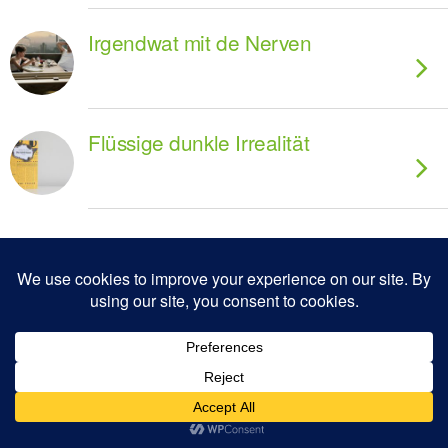
Irgendwat mit de Nerven
Flüssige dunkle Irrealität
Zum Seitenanfang
Mobil
Desktop