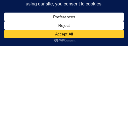
Wieso weißt Du, wer du bist?
Komplexe Geschichte
Eine Ode auf das Leben
Die Angst haben
Ist das noch Leben oder schon