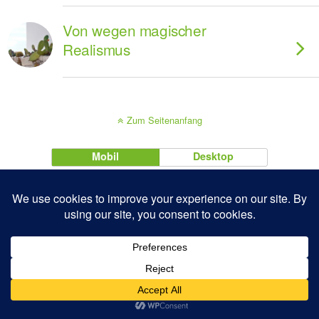
Von wegen magischer
Realismus
Zum Seitenanfang
Mobil
Desktop