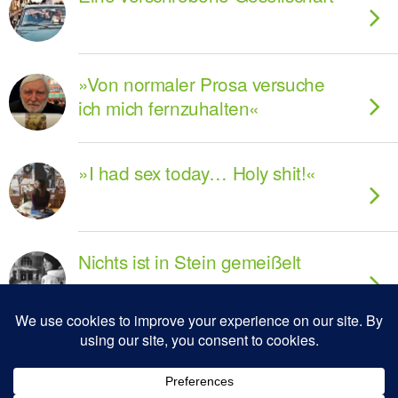
»Von normaler Prosa versuche
ich mich fernzuhalten«
»I had sex today… Holy shit!«
Nichts ist in Stein gemeißelt
Die Gemeinschaft ist eine
Utopie