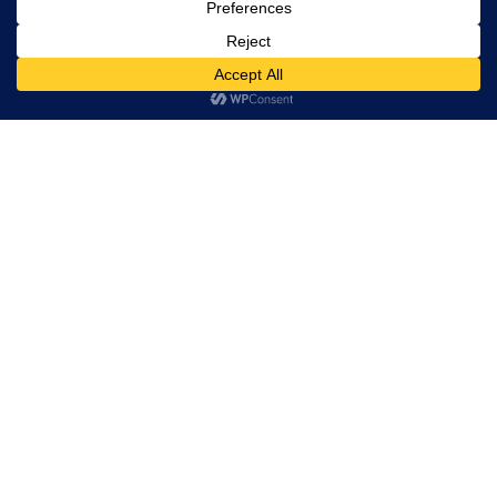
Amanda Gorman und der
Glaube an die Literatur
Bilanz eines bösartigen
Narzissten
22 aufschlussreiche Filme über
Rassismus
Raus aus der Hölle