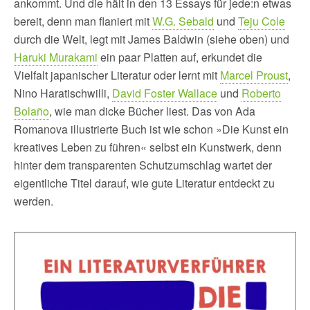
ankommt. Und die hält in den 13 Essays für jede:n etwas
bereit, denn man flaniert mit
W.G. Sebald
und
Teju Cole
durch die Welt, legt mit James Baldwin (siehe oben) und
Haruki Murakami
ein paar Platten auf, erkundet die
Vielfalt japanischer Literatur oder lernt mit
Marcel Proust
,
Nino Haratischwilli,
David Foster Wallace
und
Roberto
Bolaño
, wie man dicke Bücher liest. Das von Ada
Romanova illustrierte Buch ist wie schon »Die Kunst ein
kreatives Leben zu führen« selbst ein Kunstwerk, denn
hinter dem transparenten Schutzumschlag wartet der
eigentliche Titel darauf, wie gute Literatur entdeckt zu
werden.