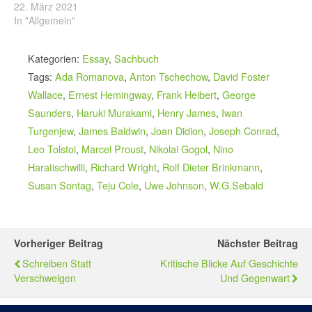
22. März 2021
In "Allgemein"
Kategorien:
Essay
,
Sachbuch
Tags:
Ada Romanova
,
Anton Tschechow
,
David Foster
Wallace
,
Ernest Hemingway
,
Frank Heibert
,
George
Saunders
,
Haruki Murakami
,
Henry James
,
Iwan
Turgenjew
,
James Baldwin
,
Joan Didion
,
Joseph Conrad
,
Leo Tolstoi
,
Marcel Proust
,
Nikolai Gogol
,
Nino
Haratischwilli
,
Richard Wright
,
Rolf Dieter Brinkmann
,
Susan Sontag
,
Teju Cole
,
Uwe Johnson
,
W.G.Sebald
Vorheriger Beitrag
Nächster Beitrag
Schreiben Statt
Kritische Blicke Auf Geschichte
Verschweigen
Und Gegenwart