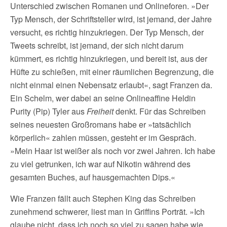
Unterschied zwischen Romanen und Onlineforen. »Der
Typ Mensch, der Schriftsteller wird, ist jemand, der Jahre
versucht, es richtig hinzukriegen. Der Typ Mensch, der
Tweets schreibt, ist jemand, der sich nicht darum
kümmert, es richtig hinzukriegen, und bereit ist, aus der
Hüfte zu schießen, mit einer räumlichen Begrenzung, die
nicht einmal einen Nebensatz erlaubt«, sagt Franzen da.
Ein Schelm, wer dabei an seine Onlineaffine Heldin
Purity (Pip) Tyler aus
Freiheit
denkt. Für das Schreiben
seines neuesten Großromans habe er »tatsächlich
körperlich« zahlen müssen, gesteht er im Gespräch.
»Mein Haar ist weißer als noch vor zwei Jahren. Ich habe
zu viel getrunken, ich war auf Nikotin während des
gesamten Buches, auf hausgemachten Dips.«
Wie Franzen fällt auch Stephen King das Schreiben
zunehmend schwerer, liest man in Griffins Porträt. »Ich
glaube nicht, dass ich noch so viel zu sagen habe wie