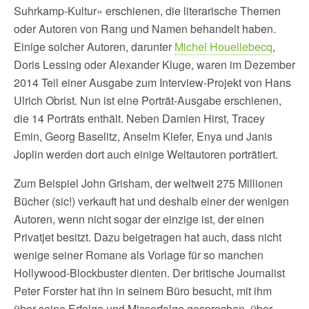
Suhrkamp-Kultur« erschienen, die literarische Themen
oder Autoren von Rang und Namen behandelt haben.
Einige solcher Autoren, darunter
Michel Houellebecq
,
Doris Lessing oder Alexander Kluge, waren im Dezember
2014 Teil einer Ausgabe zum Interview-Projekt von Hans
Ulrich Obrist. Nun ist eine Porträt-Ausgabe erschienen,
die 14 Porträts enthält. Neben Damien Hirst, Tracey
Emin, Georg Baselitz, Anselm Kiefer, Enya und Janis
Joplin werden dort auch einige Weltautoren porträtiert.
Zum Beispiel John Grisham, der weltweit 275 Millionen
Bücher (sic!) verkauft hat und deshalb einer der wenigen
Autoren, wenn nicht sogar der einzige ist, der einen
Privatjet besitzt. Dazu beigetragen hat auch, dass nicht
wenige seiner Romane als Vorlage für so manchen
Hollywood-Blockbuster dienten. Der britische Journalist
Peter Forster hat ihn in seinem Büro besucht, mit ihm
über seine Erfolge und Misserfolge gesprochen, über