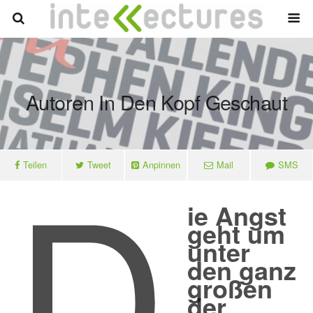
Autoren In Den Kopf Geschaut
D
Teilen
Tweet
Anpinnen
Mail
SMS
ie Angst
geht um
unter
den ganz
großen
der