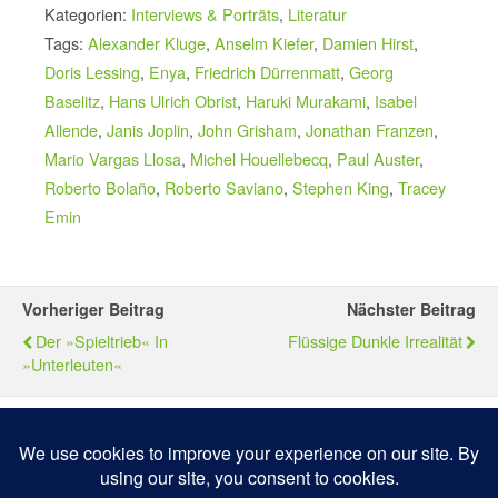
Kategorien:
Interviews & Porträts
,
Literatur
Tags:
Alexander Kluge
,
Anselm Kiefer
,
Damien Hirst
,
Doris Lessing
,
Enya
,
Friedrich Dürrenmatt
,
Georg
Baselitz
,
Hans Ulrich Obrist
,
Haruki Murakami
,
Isabel
Allende
,
Janis Joplin
,
John Grisham
,
Jonathan Franzen
,
Mario Vargas Llosa
,
Michel Houellebecq
,
Paul Auster
,
Roberto Bolaño
,
Roberto Saviano
,
Stephen King
,
Tracey
Emin
Vorheriger Beitrag
Nächster Beitrag
Der »Spieltrieb« In
Flüssige Dunkle Irrealität
»Unterleuten«
Zum Seitenanfang