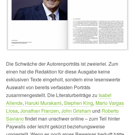
Die Schwäche der Autorenporträts ist zweierlei. Zum
einen hat die Redaktion für diese Ausgabe keine
exklusiven Texte eingeholt, sondern eine lesenswerte
Auswahl von bereits verfassten Porträts
zusammengestellt. Die Literaturbeiträge zu
Isabel
Allende
,
Haruki Murakami
,
Stephen King
,
Mario Vargas
Llosa
,
Jonathan Franzen
,
John Grisham
und
Roberto
Saviano
findet man unschwer online – zum Teil hinter
Paywalls oder leicht gekürzt beziehungsweise
umgestellt. Wenn es noch eines Beweises bedurft hätte,