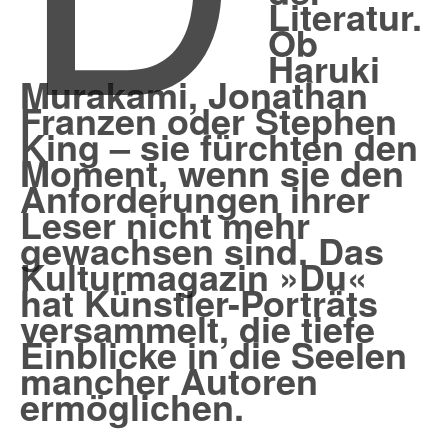
Literatur.
Ob
Haruki
Murakami, Jonathan
Franzen oder Stephen
King – sie fürchten den
Moment, wenn sie den
Anforderungen ihrer
Leser nicht mehr
gewachsen sind. Das
Kulturmagazin »Du«
hat Künstler-Porträts
versammelt, die tiefe
Einblicke in die Seelen
mancher Autoren
ermöglichen.