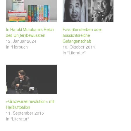
In Haruki Murakamis Reich
Favoritensterben oder
des Un(ter)bewussten
aussichtsreiche
12. Januar 2024
Gefangenschaft
In "Hörbuch"
10. Oktober 2014
In "Literatur"
»Grazwurzelrevolution« mit
Heißluftballon
11. September 2015
In "Literatur"