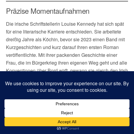
Präzise Momentaufnahmen
Die irische Schriftstellerin Louise Kennedy hat sich spät
für eine literarische Karriere entschieden. Sie arbeitete
dreißig Jahre als Köchin, bevor sie 2023 einen Band mit
Kurzgeschichten und kurz darauf ihren ersten Roman
veröffentlichte. Mit ihrer packenden Geschichte einer
Frau, die im Bürgerkrieg ihren eigenen Weg geht und alle
Konventionen über Bord wirft, gewann sie gleich den Irish
Book Award. Dieses von Claudia Glenewinkel und Hans-
Christian Oeser unter dem Titel »Übertretung« übersetzte
Debüt wurde außerdem mit dem Erstlingspreis beim
British Book Award ausgezeichnet und auf die Shortlist
des Women’s Prize for Fiction gesetzt.