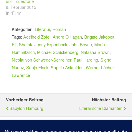
und Todeszone
9. Februar 2015
In "Film"
Kategorien:
Literatur
,
Roman
Tags:
Adelheid Zöfel
,
Andre O'Hagan
,
Brigitte Jakobeit
,
Elif Shafak
,
Jenny Erpenbeck
,
John Boyne
,
Maria
Hummitzsch
,
Michael Schickenberg
,
Natasha Brown
,
Nicolai von Schweder-Schreiner
,
Paul Harding
,
Sigrid
Nunez
,
Sonja Finck
,
Sophie Aslanides
,
Werner Löcher-
Lawrence
Vorheriger Beitrag
Nächster Beitrag
Babylon Hamburg
Literarische Diamanten