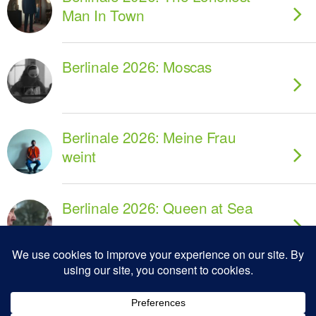
Man In Town
Berlinale 2026: Moscas
Berlinale 2026: Meine Frau
weint
Berlinale 2026: Queen at Sea
Berlinale 2026: Wolfram