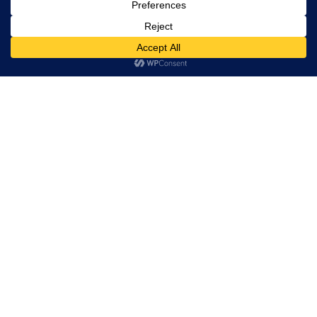
Keine Exil-Autor:innen
Auf der anderen Seite des
Universums
Seoul Surreal
Erinnerungsfetzen für die
Ewigkeit