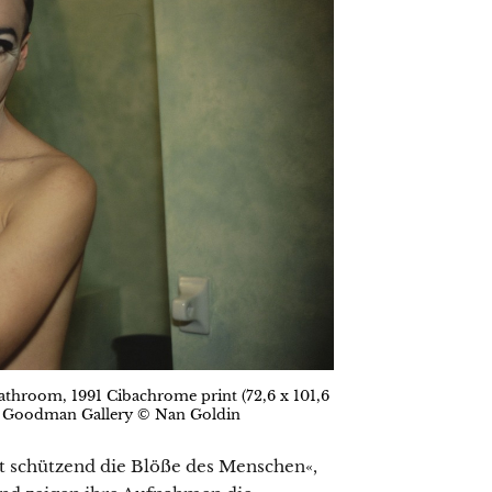
throom, 1991 Cibachrome print (72,6 x 101,6
an Goodman Gallery © Nan Goldin
t schützend die Blöße des Menschen«,