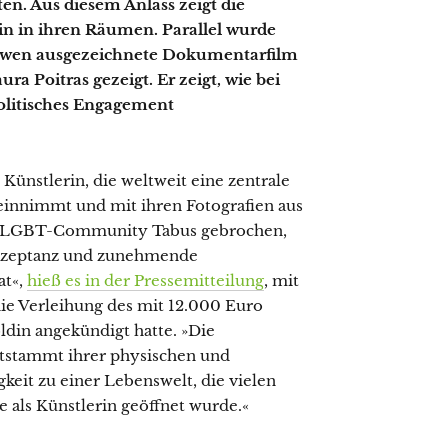
en. Aus diesem Anlass zeigt die
n in ihren Räumen. Parallel wurde
öwen ausgezeichnete Dokumentarfilm
a Poitras gezeigt. Er zeigt, wie bei
olitisches Engagement
Künstlerin, die weltweit eine zentrale
 einnimmt und mit ihren Fotografien aus
r LGBT-Community Tabus gebrochen,
kzeptanz und zunehmende
at«,
hieß es in der Pressemitteilung
, mit
ie Verleihung des mit 12.000 Euro
ldin angekündigt hatte. »Die
ntstammt ihrer physischen und
keit zu einer Lebenswelt, die vielen
e als Künstlerin geöffnet wurde.«