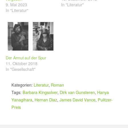
9. Mai 2023
In "Literatur"
In "Literatur"
Der Armut auf der Spur
11. Oktober 2018
In "Gesellschaft"
Kategorien:
Literatur
,
Roman
Tags:
Barbara Kingsolver
,
Dirk van Gunsteren
,
Hanya
Yanagihara
,
Hernan Diaz
,
James David Vance
,
Pulitzer-
Preis