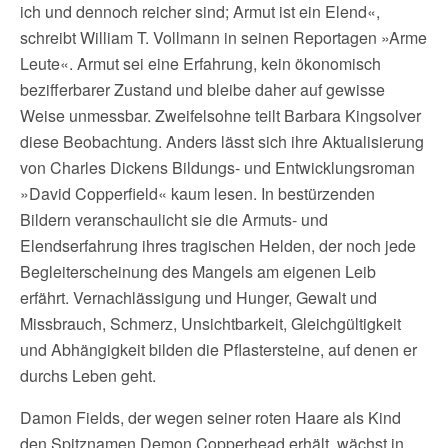
ich und dennoch reicher sind; Armut ist ein Elend«,
schreibt William T. Vollmann in seinen Reportagen »Arme
Leute«. Armut sei eine Erfahrung, kein ökonomisch
bezifferbarer Zustand und bleibe daher auf gewisse
Weise unmessbar. Zweifelsohne teilt Barbara Kingsolver
diese Beobachtung. Anders lässt sich ihre Aktualisierung
von Charles Dickens Bildungs- und Entwicklungsroman
»David Copperfield« kaum lesen. In bestürzenden
Bildern veranschaulicht sie die Armuts- und
Elendserfahrung ihres tragischen Helden, der noch jede
Begleiterscheinung des Mangels am eigenen Leib
erfährt. Vernachlässigung und Hunger, Gewalt und
Missbrauch, Schmerz, Unsichtbarkeit, Gleichgültigkeit
und Abhängigkeit bilden die Pflastersteine, auf denen er
durchs Leben geht.
Damon Fields, der wegen seiner roten Haare als Kind
den Spitznamen Demon Copperhead erhält, wächst in