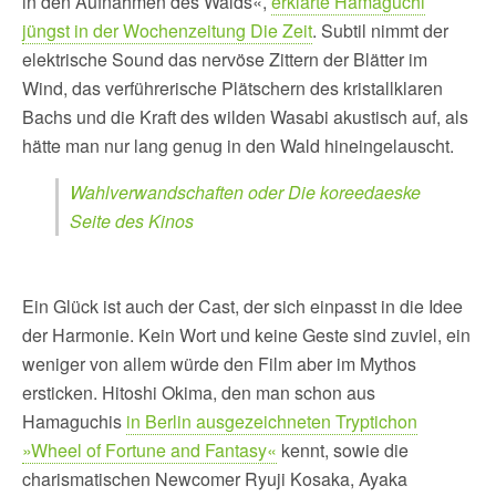
in den Aufnahmen des Walds«,
erklärte Hamaguchi
jüngst in der Wochenzeitung Die Zeit
. Subtil nimmt der
elektrische Sound das nervöse Zittern der Blätter im
Wind, das verführerische Plätschern des kristallklaren
Bachs und die Kraft des wilden Wasabi akustisch auf, als
hätte man nur lang genug in den Wald hineingelauscht.
Wahlverwandschaften oder Die koreedaeske
Seite des Kinos
Ein Glück ist auch der Cast, der sich einpasst in die Idee
der Harmonie. Kein Wort und keine Geste sind zuviel, ein
weniger von allem würde den Film aber im Mythos
ersticken. Hitoshi Okima, den man schon aus
Hamaguchis
in Berlin ausgezeichneten Tryptichon
»Wheel of Fortune and Fantasy«
kennt, sowie die
charismatischen Newcomer Ryuji Kosaka, Ayaka