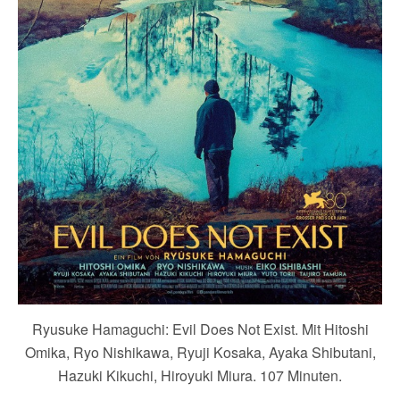
Ryusuke Hamaguchi: Evil Does Not Exist. Mit Hitoshi
Omika, Ryo Nishikawa, Ryuji Kosaka, Ayaka Shibutani,
Hazuki Kikuchi, Hiroyuki Miura. 107 Minuten.