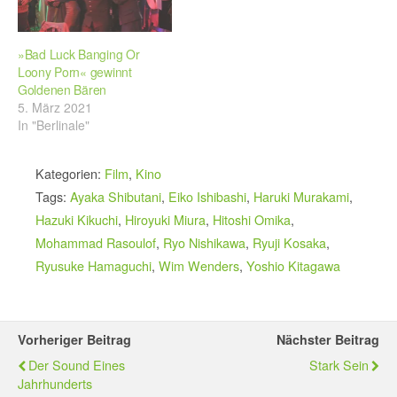
»Bad Luck Banging Or
Loony Porn« gewinnt
Goldenen Bären
5. März 2021
In "Berlinale"
Kategorien:
Film
,
Kino
Tags:
Ayaka Shibutani
,
Eiko Ishibashi
,
Haruki Murakami
,
Hazuki Kikuchi
,
Hiroyuki Miura
,
Hitoshi Omika
,
Mohammad Rasoulof
,
Ryo Nishikawa
,
Ryuji Kosaka
,
Ryusuke Hamaguchi
,
Wim Wenders
,
Yoshio Kitagawa
Vorheriger Beitrag
Nächster Beitrag
Der Sound Eines
Stark Sein
Jahrhunderts