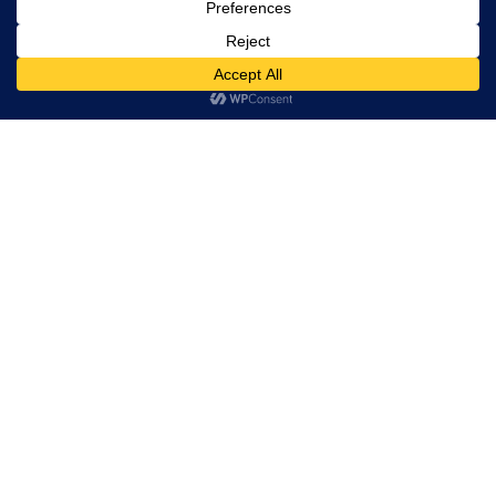
Tiefenschicht
Witold Gombrowicz – Der
Leuchtturm im Dunkeln
Sinnlichkeit statt Sinn
Verstehen, nicht Verurteilen