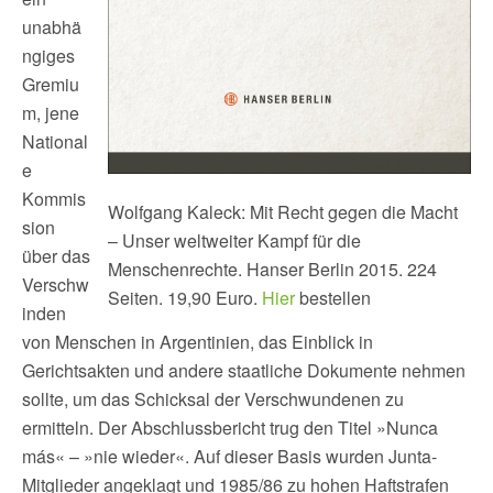
unabhä
ngiges
Gremiu
m, jene
National
e
Kommis
Wolfgang Kaleck: Mit Recht gegen die Macht
sion
– Unser weltweiter Kampf für die
über das
Menschenrechte. Hanser Berlin 2015. 224
Verschw
Seiten. 19,90 Euro.
Hier
bestellen
inden
von Menschen in Argentinien, das Einblick in
Gerichtsakten und andere staatliche Dokumente nehmen
sollte, um das Schicksal der Verschwundenen zu
ermitteln. Der Abschlussbericht trug den Titel »Nunca
más« – »nie wieder«. Auf dieser Basis wurden Junta-
Mitglieder angeklagt und 1985/86 zu hohen Haftstrafen