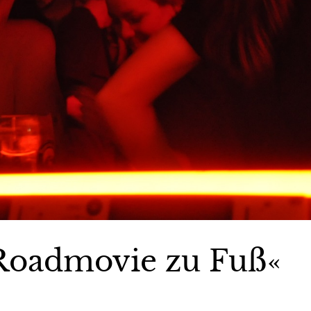
, Roadmovie zu Fuß«