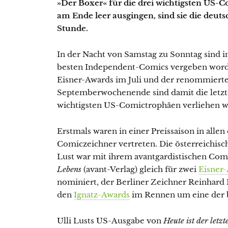
»Der Boxer« für die drei wichtigsten US-
am Ende leer ausgingen, sind sie die deu
Stunde.
In der Nacht von Samstag zu Sonntag sind i
besten Independent-Comics vergeben word
Eisner-Awards im Juli und der renommiert
Septemberwochenende sind damit die letzte
wichtigsten US-Comictrophäen verliehen 
Erstmals waren in einer Preissaison in all
Comiczeichner vertreten. Die österreichisc
Lust war mit ihrem avantgardistischen Co
Lebens
(avant-Verlag) gleich für zwei
Eisner
nominiert, der Berliner Zeichner Reinhard 
den
Ignatz-Awards
im Rennen um eine der 
Ulli Lusts US-Ausgabe von
Heute ist der letz