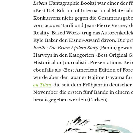
Lebens
(Fantagraphic Books) war einer der fü
»Best U.S. Edition of International Material«
Konkurrenz nicht gegen die Gesamtausgab
von Jacques Tardi und Jean-Pierre Verney d
Reality-Based Work« trug das Autorenkolle
Kyle Baker den Eisner-Award davon. Die pr
Beatle: Die Brian Epstein Story
(Panini) gewan
Harveys in den Kategorien »Best Original G
Historical or Journalistic Presentation«. 
ebenfalls als »Best American Edition of For
wurde aber der Japaner Hajime Isayama für
on Titan
, die seit dem Frühjahr in deutsche
November die ersten fünf Bände in einem ed
herausgegeben werden (Carlsen).