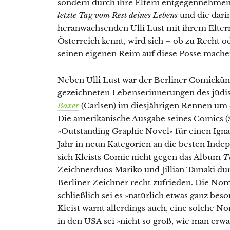
sondern durch ihre Eltern entgegennehmen
letzte Tag vom Rest deines Lebens
und die dari
heranwachsenden Ulli Lust mit ihrem Elte
Österreich kennt, wird sich – ob zu Recht od
seinen eigenen Reim auf diese Posse mache
Neben Ulli Lust war der Berliner Comicküns
gezeichneten Lebenserinnerungen des jüdi
Boxer
(Carlsen) im diesjährigen Rennen um
Die amerikanische Ausgabe seines Comics (
»Outstanding Graphic Novel« für einen Igna
Jahr in neun Kategorien an die besten In
sich Kleists Comic nicht gegen das Album
T
Zeichnerduos Mariko und Jillian Tamaki dur
Berliner Zeichner recht zufrieden. Die No
schließlich sei es »natürlich etwas ganz bes
Kleist warnt allerdings auch, eine solche 
in den USA sei »nicht so groß, wie man erwa