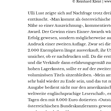
© Reinhard Kleist | www
Ulli Lust zeigte sich auf Nachfrage trotz d
enttäuscht. »Man kommt als österreichische
Nähe so einer Auszeichnung«, kommentierte
Award. Der Gewinn eines Eisner-Awards wäre
Erfolg gewesen, sondern möglicherweise au
Andruck einer zweiten Auflage. Zwar sei di
2.000 Exemplaren längst ausverkauft, ihr U
unsicher, ob er nachdrucken soll. Da die er
und die Verkäufe dann erfahrungsgemäß zurü
hohen Lagerkosten, sollte er auf der zweite
voluminösen Titels sitzenbleiben. »Mein a
sehr bald wieder zu Ende sein, und das tut m
Ausgabe bedient nicht nur den amerikanisc
weltweite englischsprachige Leserschaft«, er
Tagen den mit 8.000 Euro dotierten »Outsta
österreichischen Bundeskanzleramts gewonne