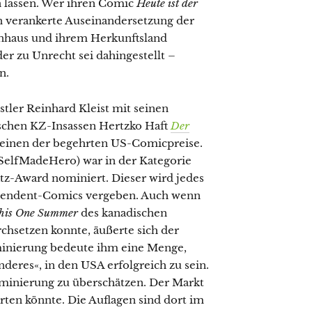
 lassen. Wer ihren Comic
Heute ist der
n verankerte Auseinandersetzung der
rnhaus und ihrem Herkunftsland
er zu Unrecht sei dahingestellt –
n.
tler Reinhard Kleist mit seinen
schen KZ-Insassen Hertzko Haft
Der
 einen der begehrten US-Comicpreise.
SelfMadeHero) war in der Kategorie
tz-Award nominiert. Dieser wird jedes
dependent-Comics vergeben. Auch wenn
his One Summer
des kanadischen
chsetzen konnte, äußerte sich der
minierung bedeute ihm eine Menge,
onderes«, in den USA erfolgreich zu sein.
Nominierung zu überschätzen. Der Markt
rten könnte. Die Auflagen sind dort im