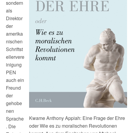
sondern
als
Direktor
der
amerika
nischen
Schriftst
ellervere
inigung
PEN
auch ein
Freund
der
gehobe
nen
Kwame Anthony Appiah: Eine Frage der Ehre
Sprache
oder Wie es zu moralischen Revolutionen
. Die