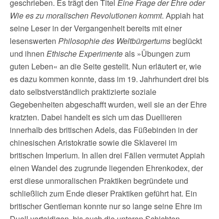
geschrieben. Es trägt den Titel
Eine Frage der Ehre oder
Wie es zu moralischen Revolutionen kommt
. Appiah hat
seine Leser in der Vergangenheit bereits mit einer
lesenswerten
Philosophie des Weltbürgertums
beglückt
und ihnen
Ethische Experimente
als »Übungen zum
guten Leben« an die Seite gestellt. Nun erläutert er, wie
es dazu kommen konnte, dass im 19. Jahrhundert drei bis
dato selbstverständlich praktizierte soziale
Gegebenheiten abgeschafft wurden, weil sie an der Ehre
kratzten. Dabei handelt es sich um das Duellieren
innerhalb des britischen Adels, das Füßebinden in der
chinesischen Aristokratie sowie die Sklaverei im
britischen Imperium. In allen drei Fällen vermutet Appiah
einen Wandel des zugrunde liegenden Ehrenkodex, der
erst diese unmoralischen Praktiken begründete und
schließlich zum Ende dieser Praktiken geführt hat. Ein
britischer Gentleman konnte nur so lange seine Ehre im
Duell verteidigen, bis auch die unteren Schichten