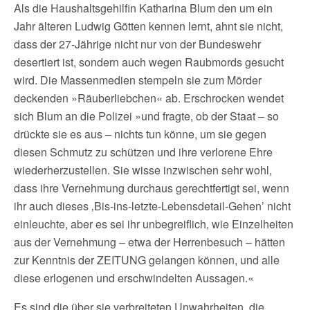
Als die Haushaltsgehilfin Katharina Blum den um ein
Jahr älteren Ludwig Götten kennen lernt, ahnt sie nicht,
dass der 27-Jährige nicht nur von der Bundeswehr
desertiert ist, sondern auch wegen Raubmords gesucht
wird. Die Massenmedien stempeln sie zum Mörder
deckenden »Räuberliebchen« ab. Erschrocken wendet
sich Blum an die Polizei »und fragte, ob der Staat – so
drückte sie es aus – nichts tun könne, um sie gegen
diesen Schmutz zu schützen und ihre verlorene Ehre
wiederherzustellen. Sie wisse inzwischen sehr wohl,
dass ihre Vernehmung durchaus gerechtfertigt sei, wenn
ihr auch dieses ‚Bis-ins-letzte-Lebensdetail-Gehen’ nicht
einleuchte, aber es sei ihr unbegreiflich, wie Einzelheiten
aus der Vernehmung – etwa der Herrenbesuch – hätten
zur Kenntnis der ZEITUNG gelangen können, und alle
diese erlogenen und erschwindelten Aussagen.«
Es sind die über sie verbreiteten Unwahrheiten, die