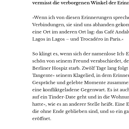
vermisst die verborgenen Winkel der Erin
»Wenn ich von diesen Erinnerungen spreche,
Verbindungen, sie sind uns abhanden gekom
eine Ort im anderen Ort lag: das Café Andalu
Lagos in Lagos – und Trocadéro in Paris.«
So klingt es, wenn sich der namenlose Ich-
schön von seinem Freund verabschiedet, der
Berliner Hospiz starb. Zwölf Tage lang folg
Tangente« seinem Klagelied, in dem Erinner
Gespräche und gelebte Momente zusammen
eine konfliktgeladene Gegenwart. Es ist auc
auf ein Tinder-Date geht und in die Wohnun
hatte«, wie es an anderer Stelle heißt. Eine
die ohne Ende geblieben sind, und so ein 
eröffnet.