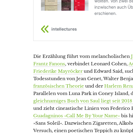
Die Erzählung führt vom melancholischen
Frantz Fanons
, verbindet Leonard Cohen,
A
Friederike Mayröcker
und Edward Said, such
Todesstunden von Jean Genet, Walter Benja
französischen Theorie
und der
Harlem Rena
Parallelen vom Luna Park in Coney Island
gleichnamiges Buch von Saul liegt seit 2018
und zieht cineastische Linien von Federico F
Guadagninos »Call Me By Your Name«
bis h
»Sans Soleil«. Dazwischen Zigaretten, Alko
Versuch, einen poetischen Teppich zu knüp