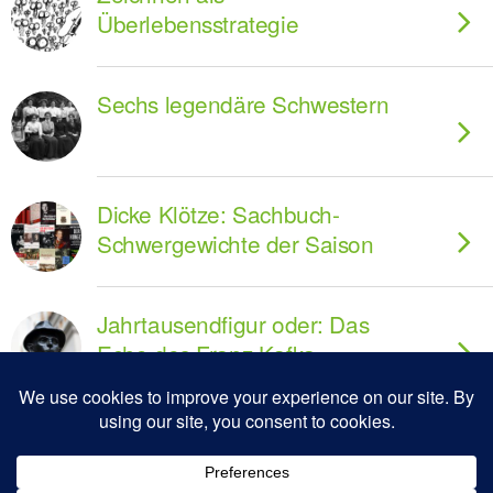
Überlebensstrategie
Sechs legendäre Schwestern
Dicke Klötze: Sachbuch-
Schwergewichte der Saison
Jahrtausendfigur oder: Das
Echo des Franz Kafka
Leben und Nachleben des
Marquis