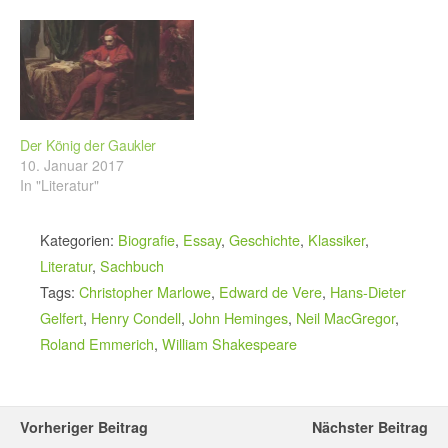
Der König der Gaukler
10. Januar 2017
In "Literatur"
Kategorien:
Biografie
,
Essay
,
Geschichte
,
Klassiker
,
Literatur
,
Sachbuch
Tags:
Christopher Marlowe
,
Edward de Vere
,
Hans-Dieter
Gelfert
,
Henry Condell
,
John Heminges
,
Neil MacGregor
,
Roland Emmerich
,
William Shakespeare
Vorheriger Beitrag
Nächster Beitrag