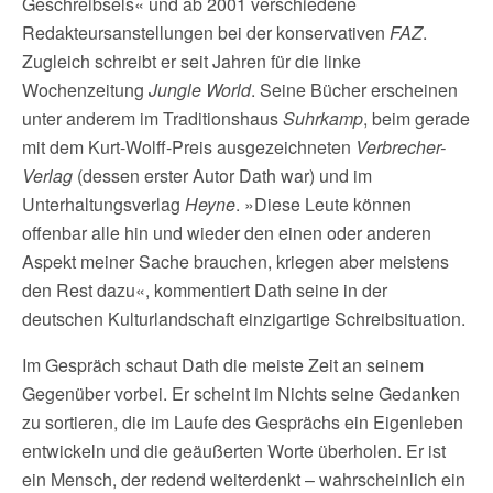
Geschreibsels« und ab 2001 verschiedene
Redakteursanstellungen bei der konservativen
FAZ
.
Zugleich schreibt er seit Jahren für die linke
Wochenzeitung
Jungle World
. Seine Bücher erscheinen
unter anderem im Traditionshaus
Suhrkamp
, beim gerade
mit dem Kurt-Wolff-Preis ausgezeichneten
Verbrecher-
Verlag
(dessen erster Autor Dath war) und im
Unterhaltungsverlag
Heyne
. »Diese Leute können
offenbar alle hin und wieder den einen oder anderen
Aspekt meiner Sache brauchen, kriegen aber meistens
den Rest dazu«, kommentiert Dath seine in der
deutschen Kulturlandschaft einzigartige Schreibsituation.
Im Gespräch schaut Dath die meiste Zeit an seinem
Gegenüber vorbei. Er scheint im Nichts seine Gedanken
zu sortieren, die im Laufe des Gesprächs ein Eigenleben
entwickeln und die geäußerten Worte überholen. Er ist
ein Mensch, der redend weiterdenkt – wahrscheinlich ein