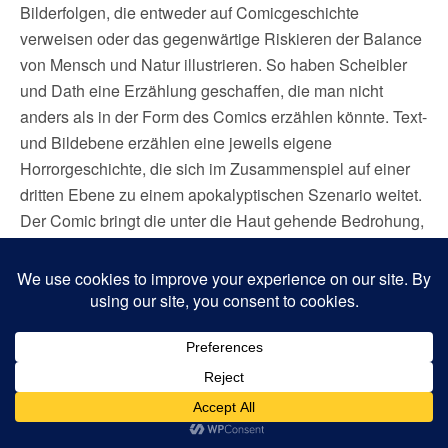
Bilderfolgen, die entweder auf Comicgeschichte
verweisen oder das gegenwärtige Riskieren der Balance
von Mensch und Natur illustrieren. So haben Scheibler
und Dath eine Erzählung geschaffen, die man nicht
anders als in der Form des Comics erzählen könnte. Text-
und Bildebene erzählen eine jeweils eigene
Horrorgeschichte, die sich im Zusammenspiel auf einer
dritten Ebene zu einem apokalyptischen Szenario weitet.
Der Comic bringt die unter die Haut gehende Bedrohung,
die in Text und Bild angelegt sind, zum Vorschein.
»Fiktion leistet Kundschafterdienste in den Dschungeln
und an den Felsvorsprüngen menschlichen Verhaltens,
die Psychiatrie, Geschichtswissenschaft, Theologie und
Soziologie nicht beschreiben können, weil ihr
intellektuelles Rüstzeug sie unbeweglich macht«, schrieb
Norman Mailer 1991 in der
Vanity Fair
. In
Menschen wie
Gras wie
verwandelt Dath die Welt in einen solchen