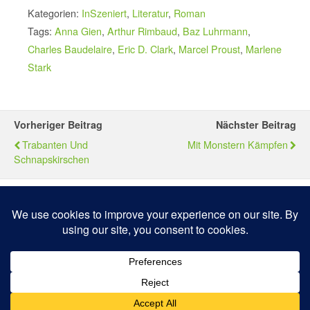
Kategorien:
InSzeniert
,
Literatur
,
Roman
Tags:
Anna Gien
,
Arthur Rimbaud
,
Baz Luhrmann
,
Charles Baudelaire
,
Eric D. Clark
,
Marcel Proust
,
Marlene
Stark
Vorheriger Beitrag
Nächster Beitrag
Trabanten Und
Mit Monstern Kämpfen
Schnapskirschen
Zum Seitenanfang
Mobil
Desktop