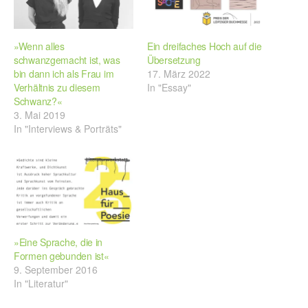
»Wenn alles
Ein dreifaches Hoch auf die
schwanzgemacht ist, was
Übersetzung
bin dann ich als Frau im
17. März 2022
Verhältnis zu diesem
In "Essay"
Schwanz?«
3. Mai 2019
In "Interviews & Porträts"
»Eine Sprache, die in
Formen gebunden ist«
9. September 2016
In "Literatur"