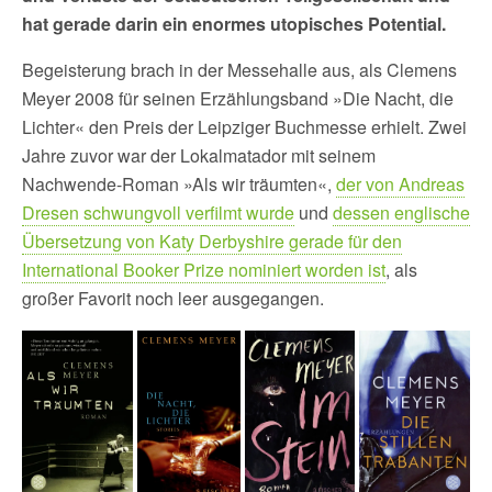
hat gerade darin ein enormes utopisches Potential.
Begeisterung brach in der Messehalle aus, als Clemens
Meyer 2008 für seinen Erzählungsband »Die Nacht, die
Lichter« den Preis der Leipziger Buchmesse erhielt. Zwei
Jahre zuvor war der Lokalmatador mit seinem
Nachwende-Roman »Als wir träumten«,
der von Andreas
Dresen schwungvoll verfilmt wurde
und
dessen englische
Übersetzung von Katy Derbyshire gerade für den
International Booker Prize nominiert worden ist
, als
großer Favorit noch leer ausgegangen.