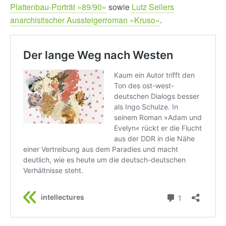
Plattenbau-Porträt »89/90«
sowie
Lutz Seilers
anarchistischer Aussteigerroman »Kruso«
.