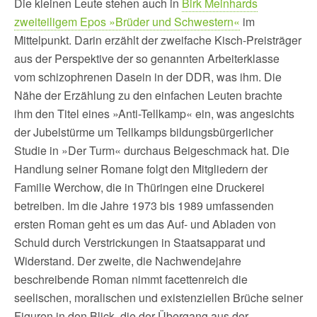
Die kleinen Leute stehen auch in
Birk Meinhards
zweiteiligem Epos »Brüder und Schwestern«
im
Mittelpunkt. Darin erzählt der zweifache Kisch-Preisträger
aus der Perspektive der so genannten Arbeiterklasse
vom schizophrenen Dasein in der DDR, was ihm. Die
Nähe der Erzählung zu den einfachen Leuten brachte
ihm den Titel eines »Anti-Tellkamp« ein, was angesichts
der Jubelstürme um Tellkamps bildungsbürgerlicher
Studie in »Der Turm« durchaus Beigeschmack hat. Die
Handlung seiner Romane folgt den Mitgliedern der
Familie Werchow, die in Thüringen eine Druckerei
betreiben. Im die Jahre 1973 bis 1989 umfassenden
ersten Roman geht es um das Auf- und Abladen von
Schuld durch Verstrickungen in Staatsapparat und
Widerstand. Der zweite, die Nachwendejahre
beschreibende Roman nimmt facettenreich die
seelischen, moralischen und existenziellen Brüche seiner
Figuren in den Blick, die der Übergang aus der