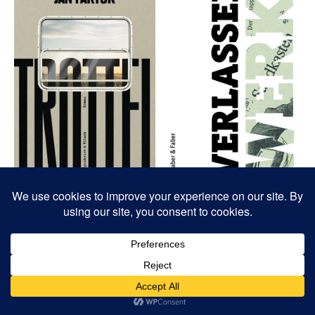
Das Kulturmilieu spielt auch in Jan Faktors
Schelmenroman »Trottel« keine unwesentliche Rolle.
Ausgezeichnet mit dem Wilhelm-Raabe-Literaturpreis
2022 ist diese autobiografisch gespeiste Geschichte ein
packendes Zeitdokument des Alltags in der DDR, in die