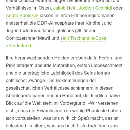
melancholisch-warme, augenzwinkernde Blicke auf die
Verhältnisse im Osten.
Jakob Hein
,
Jochen Schmidt
oder
André Kubiczek
lassen in ihren Erinnerungsromanen
meisterhaft die DDR-Atmosphäre ihrer Kindheit und
Jugend wiederaufleben, gleiches gilt für den
Comiczeichner Mawil und
sein Tischtennis-Epos
»Kinderland«
.
Ihre heranwachsenden Helden erleben da in Ferien- und
Pionierlagern absurde Mutproben, ersten Liebesschmerz
und die unerträgliche Leichtigkeit des Seins fernab
politischer Zwänge. Die Beklemmungen der
gesellschaftlichen Verhältnisse schimmern in diesen
Abenteuerromanen nur am Rand auf, der kindlich-naive
Blick auf die Welt steht im Vordergrund. »Wir verstehen
nicht, dass die Erwachsenen so wenig Phantasie haben,
sich vorzustellen, was uns wirklich Spaß macht, das ist
belastend. In allem, was uns betrifft, sind wir ihnen von