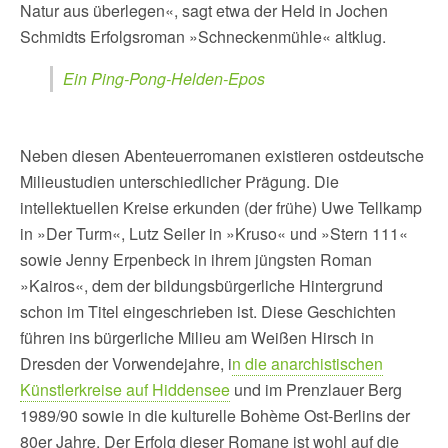
Natur aus überlegen«, sagt etwa der Held in Jochen
Schmidts Erfolgsroman »Schneckenmühle« altklug.
Ein Ping-Pong-Helden-Epos
Neben diesen Abenteuerromanen existieren ostdeutsche
Milieustudien unterschiedlicher Prägung. Die
intellektuellen Kreise erkunden (der frühe) Uwe Tellkamp
in »Der Turm«, Lutz Seiler in »Kruso« und »Stern 111«
sowie Jenny Erpenbeck in ihrem jüngsten Roman
»Kairos«, dem der bildungsbürgerliche Hintergrund
schon im Titel eingeschrieben ist. Diese Geschichten
führen ins bürgerliche Milieu am Weißen Hirsch in
Dresden der Vorwendejahre, i
n die anarchistischen
Künstlerkreise auf Hiddensee
und im Prenzlauer Berg
1989/90 sowie in die kulturelle Bohème Ost-Berlins der
80er Jahre. Der Erfolg dieser Romane ist wohl auf die