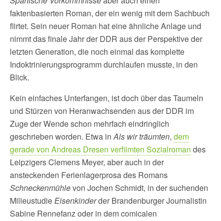
Spanische Vorkommnisse
aber auch einen
faktenbasierten Roman, der ein wenig mit dem Sachbuch
flirtet. Sein neuer Roman hat eine ähnliche Anlage und
nimmt das finale Jahr der DDR aus der Perspektive der
letzten Generation, die noch einmal das komplette
Indoktrinierungsprogramm durchlaufen musste, in den
Blick.
Kein einfaches Unterfangen, ist doch über das Taumeln
und Stürzen von Heranwachsenden aus der DDR im
Zuge der Wende schon mehrfach eindringlich
geschrieben worden. Etwa in
Als wir träumten
,
dem
gerade von Andreas Dresen verfilmten Sozialroman
des
Leipzigers Clemens Meyer, aber auch in der
ansteckenden Ferienlagerprosa des Romans
Schneckenmühle
von Jochen Schmidt, in der suchenden
Milieustudie
Eisenkinder
der Brandenburger Journalistin
Sabine Rennefanz oder in dem comicalen