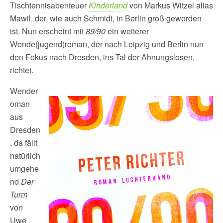
Tischtennisabenteuer
Kinderland
von Markus Witzel alias
Mawil, der, wie auch Schmidt, in Berlin groß geworden
ist. Nun erscheint mit
89/90
ein weiterer
Wende(jugend)roman, der nach Leipzig und Berlin nun
den Fokus nach Dresden, ins Tal der Ahnungslosen,
richtet.
Wender
oman
aus
Dresden
, da fällt
natürlich
umgehe
nd
Der
Turm
von
Uwe