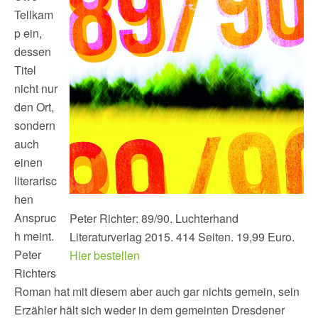
Tellkam
p ein,
dessen
Titel
nicht nur
den Ort,
sondern
auch
einen
literarisc
hen
Anspruc
Peter Richter: 89/90. Luchterhand
h meint.
Literaturverlag 2015. 414 Seiten. 19,99 Euro.
Peter
Hier bestellen
Richters
Roman hat mit diesem aber auch gar nichts gemein, sein
Erzähler hält sich weder in dem gemeinten Dresdener