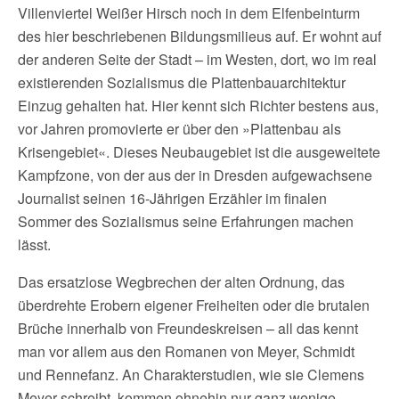
Villenviertel Weißer Hirsch noch in dem Elfenbeinturm
des hier beschriebenen Bildungsmilieus auf. Er wohnt auf
der anderen Seite der Stadt – im Westen, dort, wo im real
existierenden Sozialismus die Plattenbauarchitektur
Einzug gehalten hat. Hier kennt sich Richter bestens aus,
vor Jahren promovierte er über den »Plattenbau als
Krisengebiet«. Dieses Neubaugebiet ist die ausgeweitete
Kampfzone, von der aus der in Dresden aufgewachsene
Journalist seinen 16-Jährigen Erzähler im finalen
Sommer des Sozialismus seine Erfahrungen machen
lässt.
Das ersatzlose Wegbrechen der alten Ordnung, das
überdrehte Erobern eigener Freiheiten oder die brutalen
Brüche innerhalb von Freundeskreisen – all das kennt
man vor allem aus den Romanen von Meyer, Schmidt
und Rennefanz. An Charakterstudien, wie sie Clemens
Meyer schreibt, kommen ohnehin nur ganz wenige