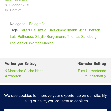
6. Oktober 2013
In "Comic"
Kategorien:
Fotografie
Tags:
Harald Hauswald
,
Harf Zimmermann
,
Jens Rötzsch
,
Lutz Rathenow
,
Sibylle Bergemann
,
Thomas Sandberg
,
Ute Mahler
,
Werner Mahler
Vorheriger Beitrag
Nächster Beitrag
Manische Suche Nach
Eine Umwerfende
Antworten
Freundschaft
Zum Seitenanfang
Mobil
Desktop