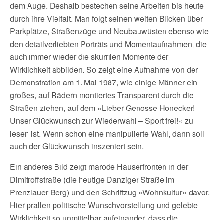
dem Auge. Deshalb bestechen seine Arbeiten bis heute
durch ihre Vielfalt. Man folgt seinen weiten Blicken über
Parkplätze, Straßenzüge und Neubauwüsten ebenso wie
den detailverliebten Porträts und Momentaufnahmen, die
auch immer wieder die skurrilen Momente der
Wirklichkeit abbilden. So zeigt eine Aufnahme von der
Demonstration am 1. Mai 1987, wie einige Männer ein
großes, auf Rädern montiertes Transparent durch die
Straßen ziehen, auf dem »Lieber Genosse Honecker!
Unser Glückwunsch zur Wiederwahl – Sport frei!« zu
lesen ist. Wenn schon eine manipulierte Wahl, dann soll
auch der Glückwunsch inszeniert sein.
Ein anderes Bild zeigt marode Häuserfronten in der
Dimitroffstraße (die heutige Danziger Straße im
Prenzlauer Berg) und den Schriftzug »Wohnkultur« davor.
Hier prallen politische Wunschvorstellung und gelebte
Wirklichkeit so unmittelbar aufeinander, dass die