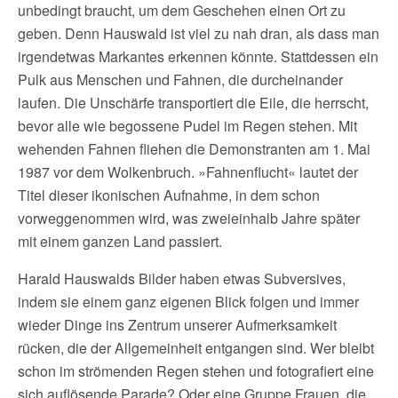
unbedingt braucht, um dem Geschehen einen Ort zu
geben. Denn Hauswald ist viel zu nah dran, als dass man
irgendetwas Markantes erkennen könnte. Stattdessen ein
Pulk aus Menschen und Fahnen, die durcheinander
laufen. Die Unschärfe transportiert die Eile, die herrscht,
bevor alle wie begossene Pudel im Regen stehen. Mit
wehenden Fahnen fliehen die Demonstranten am 1. Mai
1987 vor dem Wolkenbruch. »Fahnenflucht« lautet der
Titel dieser ikonischen Aufnahme, in dem schon
vorweggenommen wird, was zweieinhalb Jahre später
mit einem ganzen Land passiert.
Harald Hauswalds Bilder haben etwas Subversives,
indem sie einem ganz eigenen Blick folgen und immer
wieder Dinge ins Zentrum unserer Aufmerksamkeit
rücken, die der Allgemeinheit entgangen sind. Wer bleibt
schon im strömenden Regen stehen und fotografiert eine
sich auflösende Parade? Oder eine Gruppe Frauen, die