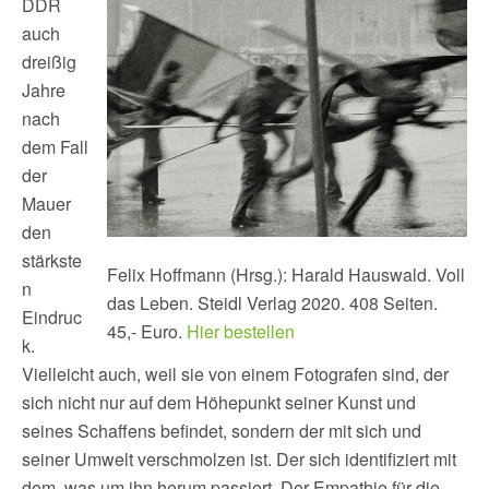
DDR
auch
dreißig
Jahre
nach
dem Fall
der
Mauer
den
stärkste
Felix Hoffmann (Hrsg.): Harald Hauswald. Voll
n
das Leben. Steidl Verlag 2020. 408 Seiten.
Eindruc
45,- Euro.
Hier bestellen
k.
Vielleicht auch, weil sie von einem Fotografen sind, der
sich nicht nur auf dem Höhepunkt seiner Kunst und
seines Schaffens befindet, sondern der mit sich und
seiner Umwelt verschmolzen ist. Der sich identifiziert mit
dem, was um ihn herum passiert. Der Empathie für die