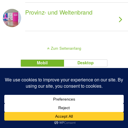
Provinz- und Weltenbrand
Zum Seitenanfang
Mobil
Desktop