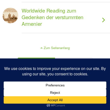
Worldwide Reading zum
Gedenken der verstummten
Armenier
Zum Seitenanfang
Mobil
Desktop