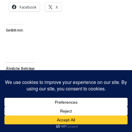
Facebook
X
Gefällt mir:
Ähnliche Beiträge
For the Many, not the Few!
Europa out of the box
16. Dezember 2016
9. November 2016
In "Gesellschaft"
In "Gesellschaft"