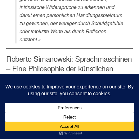
intrinsische Widersprüche zu erkennen und
damit einen persönlichen Handlungsspielraum
zu gewinnen, der weniger durch Schuldgefühle
oder implizite Werte als durch Reflexion
entsteht.»
Roberto Simanowski: Sprachmaschinen
– Eine Philosophie der künstlichen
Intelligenz
Nichts wird aktuell heftiger diskutiert als die
Möglichkeiten und Gefahren von Künstlicher Intelligenz.
Der Kulturwissenschaftler und Medienphilosoph Roberto
Simanowski knüpft genau da an, weil er die laufenden
Debatten meist als unterkomplex und panisch empfinde.
Ihm geht es in seiner »Philosophie der künstlichen