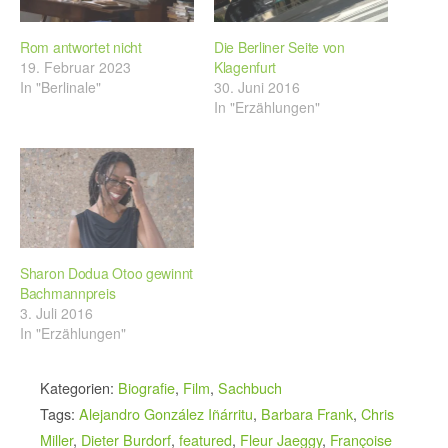
Rom antwortet nicht
Die Berliner Seite von
19. Februar 2023
Klagenfurt
In "Berlinale"
30. Juni 2016
In "Erzählungen"
Sharon Dodua Otoo gewinnt
Bachmannpreis
3. Juli 2016
In "Erzählungen"
Kategorien:
Biografie
,
Film
,
Sachbuch
Tags:
Alejandro González Iñárritu
,
Barbara Frank
,
Chris
Miller
,
Dieter Burdorf
,
featured
,
Fleur Jaeggy
,
Françoise