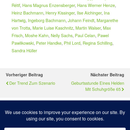
Rétif
,
Hans Magnus Enzensberger
,
Hans Werner Henze
,
Heinz Bachmann
,
Henry Kissinger
,
Ilse Aichinger
,
Ina
Hartwig
,
Ingeborg Bachmann
,
Johann Feindt
,
Margarethe
von Trotta
,
Marie Luise Kaschnitz
,
Martin Walser
,
Max
Frisch
,
Moshe Kahn
,
Nelly Sachs
,
Paul Celan
,
Pawel
Pawlikowski
,
Peter Handke
,
Phil Lord
,
Regina Schilling
,
Sandra Hüller
Vorheriger Beitrag
Nächster Beitrag
Der Trend Zum Szenario
Geburtsstunde Eines Helden
Mit Schuhgröße 65
Zum Seitenanfang
Mobil
Desktop