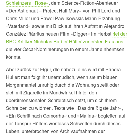
Schleinzers »Rose«
, dem Science-Fiction-Abenteuer
»Der Astronaut – Project Hail Mary« von Phil Lord und
Chris Miller und Pawel Pawlikowskis Mann-Erzählung
»Vaterland« sowie mit Blick auf ihren Auftritt in Alejandro
González Iñárritus neuen Film »Digger« im Herbst
rief der
BBC-Kritiker Nicholas Barber Hüller zur ersten Frau aus
,
die vier Oscar-Nominierungen in einem Jahr einheimsen
könnte.
Aber zurück zur Figur, die nahezu eins wird mit Sandra
Hüller: man folgt ihr unermüdlich, wenn sie im blauen
Morgenmantel unruhig durch die Wohnung streift oder
sich mit Zigarette im Mundwinkel hinter den
überdimensionalen Schreibtisch setzt, um sich ihrem
Schreiben zu widmen. Texte wie »Das dreißigste Jahr«,
»Ein Schritt nach Gomorrha« und »Malina« begleiten auf
der Tonspur Hüllers wortloses Schweifen durch dieses
Leben, unterbrochen von Archivaufnahmen der