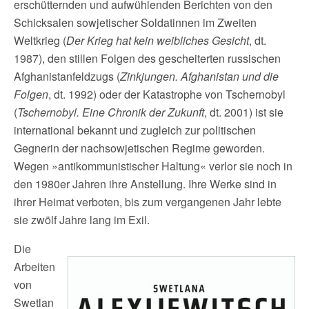
erschütternden und aufwühlenden Berichten von den
Schicksalen sowjetischer Soldatinnen im Zweiten
Weltkrieg (
Der Krieg hat kein weibliches Gesicht
, dt.
1987), den stillen Folgen des gescheiterten russischen
Afghanistanfeldzugs (
Zinkjungen. Afghanistan und die
Folgen
, dt. 1992) oder der Katastrophe von Tschernobyl
(
Tschernobyl. Eine Chronik der Zukunft
, dt. 2001) ist sie
international bekannt und zugleich zur politischen
Gegnerin der nachsowjetischen Regime geworden.
Wegen »antikommunistischer Haltung« verlor sie noch in
den 1980er Jahren ihre Anstellung. Ihre Werke sind in
ihrer Heimat verboten, bis zum vergangenen Jahr lebte
sie zwölf Jahre lang im Exil.
Die
Arbeiten
von
Swetlan