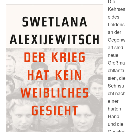
Die
Kehrseit
e des
Leidens
an der
Gegenw
art sind
neue
Großma
chtfanta
sien, die
Sehnsu
cht nach
einer
harten
Hand
und die
Quasirel