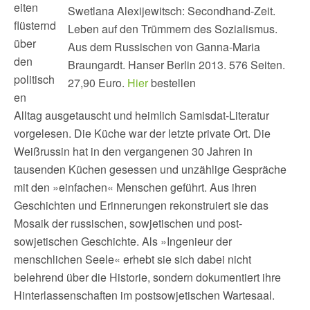
eiten
Swetlana Alexijewitsch: Secondhand-Zeit.
flüsternd
Leben auf den Trümmern des Sozialismus.
über
Aus dem Russischen von Ganna-Maria
den
Braungardt. Hanser Berlin 2013. 576 Seiten.
politisch
27,90 Euro.
Hier
bestellen
en
Alltag ausgetauscht und heimlich Samisdat-Literatur
vorgelesen. Die Küche war der letzte private Ort. Die
Weißrussin hat in den vergangenen 30 Jahren in
tausenden Küchen gesessen und unzählige Gespräche
mit den »einfachen« Menschen geführt. Aus ihren
Geschichten und Erinnerungen rekonstruiert sie das
Mosaik der russischen, sowjetischen und post-
sowjetischen Geschichte. Als »Ingenieur der
menschlichen Seele« erhebt sie sich dabei nicht
belehrend über die Historie, sondern dokumentiert ihre
Hinterlassenschaften im postsowjetischen Wartesaal.