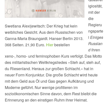
igiosität,
mit der
die
Regieru
Swetlana Alexijewitsch: Der Krieg hat kein
ngsparte
weibliches Gesicht. Aus dem Russischen von
i
Einiges
Ganna-Maria Braungardt. Hanser Berlin 2013.
Russlan
368 Seiten. 21,90 Euro.
Hier
bestellen
d
ihren
xeno-, homo- und feminophoben Kurs verfolgt. Das Motto
des militaristischen Weltkriegsliedes »Steh auf, steh auf,
du Riesenland. Heraus zur großen Schlacht.« hat in
neuer Form Konjunktur. Die große Schlacht wird heute
mit dem Geld aus Öl und Gas gegen Aufklärung und
Moderne geführt. Nur wenige profitieren im
sozioökonomischen Sinne davon, dem Rest bleibt die
Erinnerung an den einstigen Ruhm ihrer Heimat.