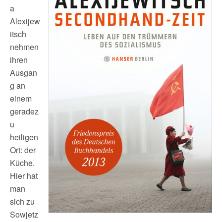
a
Alexijew
itsch
nehmen
ihren
Ausgan
g an
einem
geradez
u
heiligen
Ort: der
Küche.
Hier hat
man
sich zu
Sowjetz