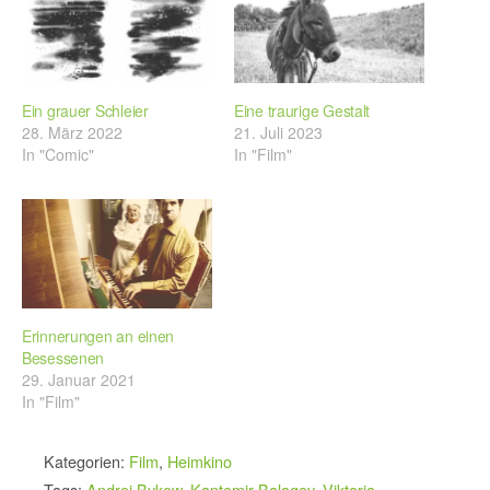
Ein grauer Schleier
Eine traurige Gestalt
28. März 2022
21. Juli 2023
In "Comic"
In "Film"
Erinnerungen an einen
Besessenen
29. Januar 2021
In "Film"
Kategorien:
Film
,
Heimkino
Tags:
Andrej Bykow
,
Kantemir Balagov
,
Viktoria