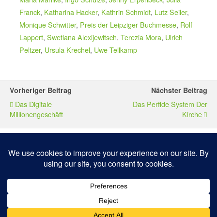
Franck
,
Katharina Hacker
,
Kathrin Schmidt
,
Lutz Seiler
,
Monique Schwitter
,
Preis der Leipziger Buchmesse
,
Rolf
Lappert
,
Swetlana Alexijewitsch
,
Terezia Mora
,
Ulrich
Peltzer
,
Ursula Krechel
,
Uwe Tellkamp
Vorheriger Beitrag
Nächster Beitrag
Das Digitale
Das Perfide System Der
Millionengeschäft
Kirche
Zum Seitenanfang
Mobil
Desktop