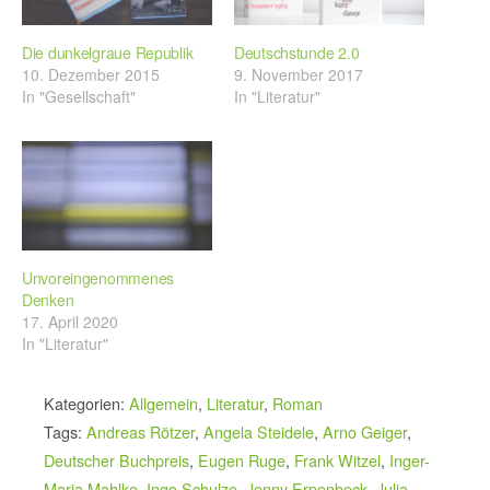
Die dunkelgraue Republik
Deutschstunde 2.0
10. Dezember 2015
9. November 2017
In "Gesellschaft"
In "Literatur"
Unvoreingenommenes
Denken
17. April 2020
In "Literatur"
Kategorien:
Allgemein
,
Literatur
,
Roman
Tags:
Andreas Rötzer
,
Angela Steidele
,
Arno Geiger
,
Deutscher Buchpreis
,
Eugen Ruge
,
Frank Witzel
,
Inger-
Maria Mahlke
,
Ingo Schulze
,
Jenny Erpenbeck
,
Julia