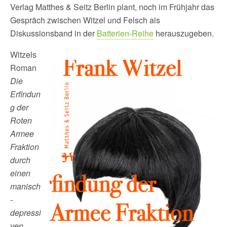
Verlag Matthes & Seitz Berlin plant, noch im Frühjahr das
Gespräch zwischen Witzel und Felsch als
Diskussionsband in der
Batterien-Reihe
herauszugeben.
Witzels
Roman
Die
Erfindun
g der
Roten
Armee
Fraktion
durch
einen
manisch
-
depressi
ven