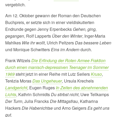
vergeblich.
Am 12. Oktober gewann der Roman den Deutschen
Buchpreis, er setzte sich in einer vieldiskutierten
Endrunde gegen Jenny Erpenbecks
Gehen, ging,
gegangen
, Rolf Lapperts
Über den Winter
, Inger-Maria
Mahlkes
Wie ihr wollt
, Ulrich Peltzers
Das bessere Leben
und Monique Schwitters
Eins im Andern
durch.
Frank Witzels
Die Erfindung der Roten Armee Fraktion
durch einen manisch-depressiven Teenager im Sommer
1969
steht jetzt in einer Reihe mit Lutz Seilers
Kruso
,
Terézia Moras
Das Ungeheuer
, Ursula Krechels
Landgericht
, Eugen Ruges
In Zeiten des abnehmenden
Lichts
, Kathrin Schmidts
Du stirbst nicht
, Uwe Tellkamps
Der Turm
, Julia Francks
Die Mittagsfrau
, Katharina
Hackers
Die Habenichtse
und Arno Geigers
Es geht uns
gut
.