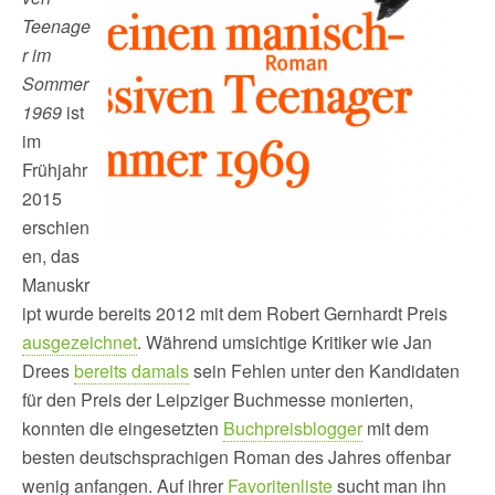
Teenage
r im
Sommer
1969
ist
im
Frühjahr
2015
erschien
en, das
Manuskr
ipt wurde bereits 2012 mit dem Robert Gernhardt Preis
ausgezeichnet
. Während umsichtige Kritiker wie Jan
Drees
bereits damals
sein Fehlen unter den Kandidaten
für den Preis der Leipziger Buchmesse monierten,
konnten die eingesetzten
Buchpreisblogger
mit dem
besten deutschsprachigen Roman des Jahres offenbar
wenig anfangen. Auf ihrer
Favoritenliste
sucht man ihn