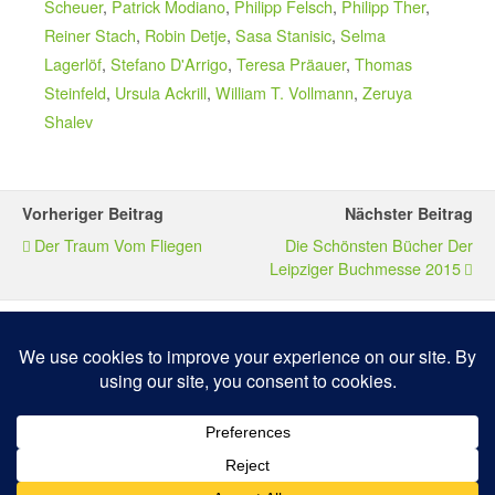
Scheuer
,
Patrick Modiano
,
Philipp Felsch
,
Philipp Ther
,
Reiner Stach
,
Robin Detje
,
Sasa Stanisic
,
Selma
Lagerlöf
,
Stefano D'Arrigo
,
Teresa Präauer
,
Thomas
Steinfeld
,
Ursula Ackrill
,
William T. Vollmann
,
Zeruya
Shalev
Vorheriger Beitrag
Nächster Beitrag
Der Traum Vom Fliegen
Die Schönsten Bücher Der
Leipziger Buchmesse 2015
Zum Seitenanfang
Mobil
Desktop