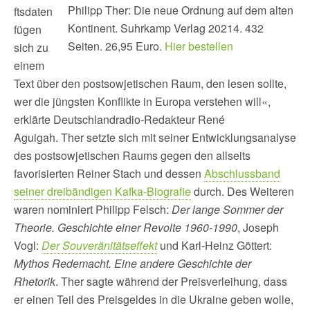
Philipp Ther: Die neue Ordnung auf dem alten
ftsdaten
Kontinent. Suhrkamp Verlag 20214. 432
fügen
Seiten. 26,95 Euro.
Hier bestellen
sich zu
einem
Text über den postsowjetischen Raum, den lesen sollte,
wer die jüngsten Konflikte in Europa verstehen will«,
erklärte Deutschlandradio-Redakteur René
Aguigah. Ther setzte sich mit seiner Entwicklungsanalyse
des postsowjetischen Raums gegen den allseits
favorisierten Reiner Stach und dessen
Abschlussband
seiner dreibändigen Kafka-Biografie
durch. Des Weiteren
waren nominiert Philipp Felsch:
Der lange Sommer der
Theorie. Geschichte einer Revolte 1960-1990
, Joseph
Vogl:
Der Souveränitätseffekt
und Karl-Heinz Göttert:
Mythos Redemacht. Eine andere Geschichte der
Rhetorik
. Ther sagte während der Preisverleihung, dass
er einen Teil des Preisgeldes in die Ukraine geben wolle,