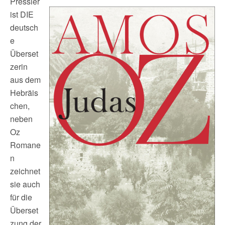
Pressler
ist DIE
deutsch
e
Überset
zerin
aus dem
Hebräis
chen,
neben
Oz
Romane
n
zeichnet
sie auch
für die
Überset
zung der