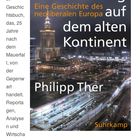
Geschic
htsbuch,
das, 25
Jahre
nach
dem
Mauerfal
l, von
der
Gegenw
art
handelt.
Reporta
gen,
Analyse
n und
Wirtscha