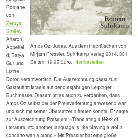
Romane
von
Zeruya
Shalev
,
Aharon
Amos Oz: Judas. Aus dem Hebräischen von
Appelfel
Mirjam Pressler. Suhrkamp Verlag 2014. 331
d, Batya
Seiten. 19,95 Euro.
Hier bestellen
Gur und
Lizzie
Doron verantwortlich. Die Auszeichnung passt zum
Gastauftritt Israels auf der diesjährigen Leipziger
Buchmesse. Diesem ist es auch zu verdanken, dass
Amos Oz selbst bei der Preisverleihung anwesend war
und sich mit seiner Übersetzerin freuen konnte. Er sagte
zur Auszeichnung Presslers: »Translating a
Werk
of
literature into another language is like playing a violin
concerto with a piano.« Mit Pressler hat eine große