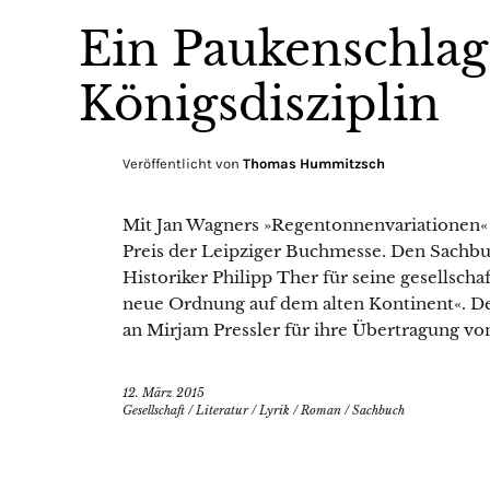
Ein Paukenschlag 
Königsdisziplin
Veröffentlicht von
Thomas Hummitzsch
Mit Jan Wagners »Regentonnenvariationen« 
Preis der Leipziger Buchmesse. Den Sachbuc
Historiker Philipp Ther für seine gesellsch
neue Ordnung auf dem alten Kontinent«. Der
an Mirjam Pressler für ihre Übertragung 
12. März 2015
Gesellschaft
/
Literatur
/
Lyrik
/
Roman
/
Sachbuch