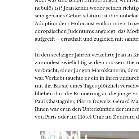
Aber was sind schon Erinnerungen, wenn d
nebulös ist? Jean kennt weder seinen richti
sein genaues Geburtsdatum ist ihm unbekann
Adoption dem Holocaust entkommen. In sein
europäischen Judentums angelegt, das Mo
aufgreift – ernsthaft und zugleich mit sanfte
In den sechziger Jahren verkehrte Jean in Kr
zumindest zwielichtig wirken müssen. Die m
verbracht, einer jungen Marokkanerin, der
war. Verliebt tauchte er ein in ihren undurc
mit ihr. Bis sie eines Tages plötzlich versc
blieben ihm die Erinnerung an die junge F
Paul Chastagnier, Pierre Duwelz, Gérard Ma
Ihnen war er in den Unterkünften der inte
von Paris oder im Hôtel Unic im Zentrum d