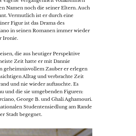
ie eigene Vergangenheit vollkommen
gen Namen noch die seiner Eltern. Auch
t. Vermutlich ist er durch eine
er Figur ist das Drama des
diano in seinen Romanen immer wieder
r Ironie.
eisen, die aus heutiger Perspektive
eiste Zeit hatte er mit Dannie
en geheimnisvollem Zauber er erlegen
hsichtigen Alltag und verbrachte Zeit
hwand und nie wieder auftauchte. Es
rau und die sie umgebenden Figuren:
rciano, George B. und Ghali Aghamouri.
rnationalen Studentensiedlung am Rande
er Stadt begegnet.